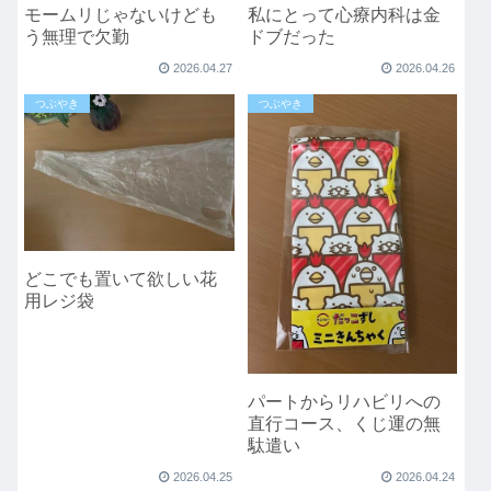
モームリじゃないけども
私にとって心療内科は金
う無理で欠勤
ドブだった
2026.04.27
2026.04.26
つぶやき
つぶやき
どこでも置いて欲しい花
用レジ袋
パートからリハビリへの
直行コース、くじ運の無
駄遣い
2026.04.25
2026.04.24