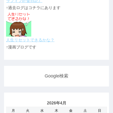
ラフィフ貯金日記）
↑過去ログはコチラにあります
人生リセットできるかな？
↑漫画ブログです
Google検索
2026年4月
月
火
水
木
金
土
日