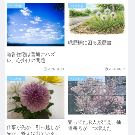
つぶやき
つぶやき
職歴欄に困る履歴書
道営住宅は普通にハズ
レ、心掛けの問題
2026.04.23
2026.04.22
つぶやき
つぶやき
狙ってた求人が消え、抽
仕事が先か、引っ越しが
選番号が一つ増えた
先か、答えは出ている