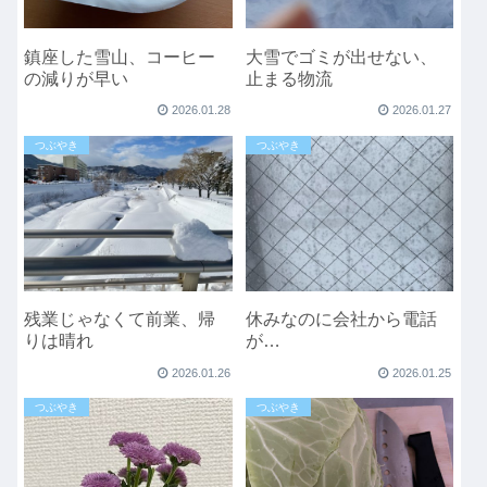
鎮座した雪山、コーヒー
大雪でゴミが出せない、
の減りが早い
止まる物流
2026.01.28
2026.01.27
つぶやき
つぶやき
残業じゃなくて前業、帰
休みなのに会社から電話
りは晴れ
が…
2026.01.26
2026.01.25
つぶやき
つぶやき