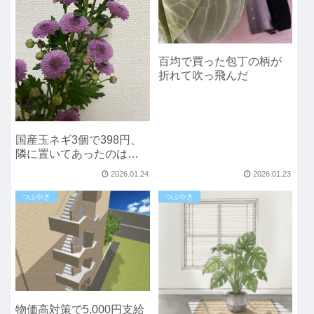
百均で買った包丁の柄が
折れて吹っ飛んだ
国産玉ネギ3個で398円、
隣に置いてあったのは…
2026.01.24
2026.01.23
つぶやき
つぶやき
物価高対策で5,000円支給