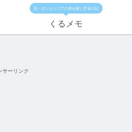
旧・ぼっちシニアの幸せ探し貯金日記
くるメモ
ンサーリンク