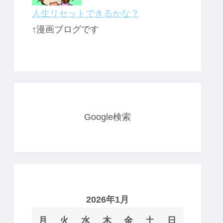
人生リセットできるかな？
↑漫画ブログです
Google検索
2026年1月
月
火
水
木
金
土
日