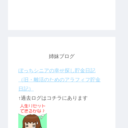
姉妹ブログ
ぼっちシニアの幸せ探し貯金日記
（旧・離活のためのアラフィフ貯金
日記）
↑過去ログはコチラにあります