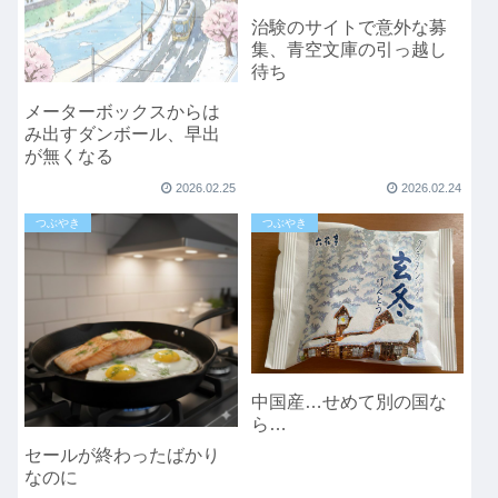
治験のサイトで意外な募
集、青空文庫の引っ越し
待ち
メーターボックスからは
み出すダンボール、早出
が無くなる
2026.02.25
2026.02.24
つぶやき
つぶやき
中国産…せめて別の国な
ら…
セールが終わったばかり
なのに