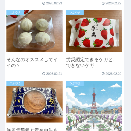
2026.02.23
2026.02.22
つぶやき
つぶやき
そんなのオススメしてイ
労災認定できるケガと、
イの？
できないケガ
2026.02.21
2026.02.20
つぶやき
つぶやき
暴風雪警報と青色申告あ