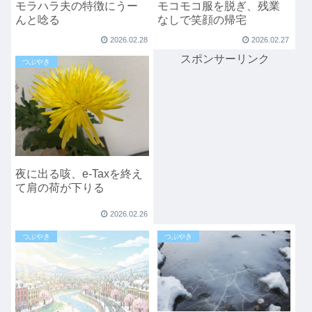
モラハラ夫の特徴にうー
モコモコ服を脱ぎ、残業
んと唸る
なしで笑顔の帰宅
2026.02.28
2026.02.27
スポンサーリンク
つぶやき
夜に出る咳、e-Taxを終え
て肩の荷が下りる
2026.02.26
つぶやき
つぶやき