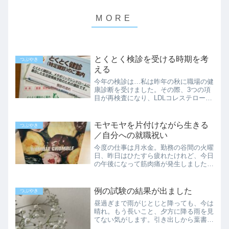
とくとく検診を受ける時期を考
つぶやき
える
今年の検診は…私は昨年の秋に職場の健
康診断を受けました。その際、3つの項
目が再検査になり、LDLコレステロール
は再検査でも引っかかり、まだ解決して
ませんが…気が付けば年度が変わり、今
年は今年の健康診断を受けなければなり
モヤモヤを片付けながら生きる
つぶやき
ません。一応食事に気を...
／自分への就職祝い
今度の仕事は月水金。勤務の谷間の火曜
日、昨日はひたすら疲れたけれど、今日
の午後になって筋肉痛が発生しました。
もっとも前回の清掃のように、仕事終わ
りに心臓がバクバクいったりしないの
で、しばらくの間は一日おきに体調を見
例の試験の結果が出ました
つぶやき
ながら過ごす感じです。モヤ...
昼過ぎまで雨がじとじと降っても、今は
晴れ。もう長いこと、夕方に降る雨を見
てない気がします。引き出しから葉書を
取り出し、正午になると共にパソコンの