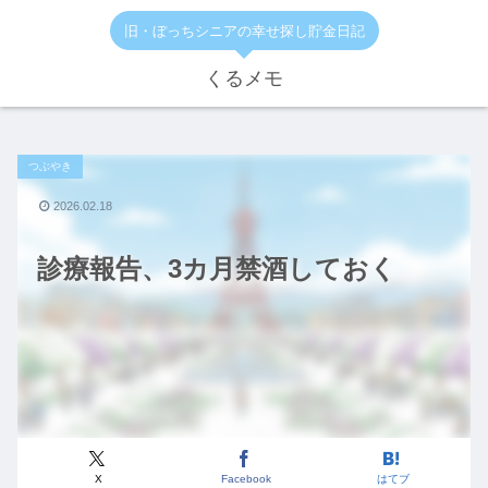
旧・ぼっちシニアの幸せ探し貯金日記
くるメモ
つぶやき
2026.02.18
診療報告、3カ月禁酒しておく
X
Facebook
はてブ