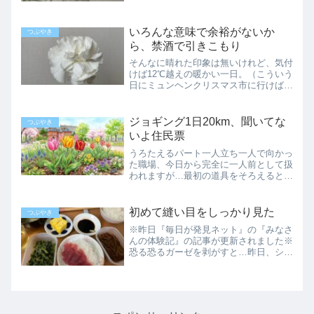
前を陣取って、一面に並ぶ数字を探しま
した。さて、先月受験した危険物取扱者
いろんな意味で余裕がないか
乙種第4類…略して乙四の...
つぶやき
ら、禁酒で引きこもり
そんなに晴れた印象は無いけれど、気付
けば12℃越えの暖かい一日。（こういう
日にミュンヘンクリスマス市に行けばよ
かったんだな）と思いながら、そんな時
間はなくて。いつ行けるかも分からない
イベントに思いを馳せます。コスパとタ
ジョギング1日20km、聞いてな
つぶやき
イパと両方と特設サイト...
いよ住民票
うろたえるパート一人立ち一人で向かっ
た職場、今日から完全に一人前として扱
われますが…最初の道具をそろえるとこ
ろから、アタフタしっぱなしです。道具
置き場兼、着替えスペースが配管だらけ
な上に暗くて、初日に先輩に見せてもら
初めて縫い目をしっかり見た
つぶやき
った「最初に揃える道具」...
※昨日『毎日が発見ネット』の『みなさ
んの体験記』の記事が更新されました※
恐る恐るガーゼを剥がすと…昨日、シャ
ワーを浴びる時、ずっと貼ってあったガ
ーゼを取りました。厚さ8㎜くらいに折
りたたまれたガーゼは、肌色で4㎝くら
い幅があるテープで止めら...