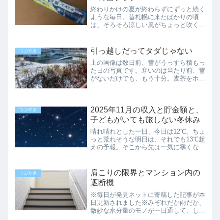
終わりかけの夏が終わらずにずっと続く
ような毎日。昔札幌に来たばかりの頃
は、そろそろ涼しい風がちょっと吹く日
もあったような気がしますが…温暖化で
しょうか。8月のうちに1度はスイカを
食べたいけれど、値段的にカットスイカ
引っ越しだってタダじゃない
つぶやき
の小さいパックが関の山です...
上の画像は数日前、雪がうっすら積もっ
た日の写真です。寒いのは当たり前、雪
がないだけでも、もう十分。麦茶をホッ
トで淹れて、ちびちび飲んで。パートが
無くても考え事だけは山ほどあって、猛
スピードで日が暮れていきます。海を跨
2025年11月の収入と貯金額と、
ぐ引っ越しは…昨日は弟に...
つぶやき
子どもがいても旅しない冬休み
晴れ晴れとした一日、今日は12℃。ちょ
っと荒れそうな明日は、それでも13℃超
えの予報。そこから先は一気に寒くな
り、揺り戻しはなさそう。とうとう11
月も終わり、いよいよ12月。一番厚い
ダウンの出番も、もうすぐです。通勤と
肩こりの限界とマンション内の
つぶやき
通院とちょっとした散歩...
遮断機
※毎日が発見ネットに寄稿した記事が本
日更新されました※みぞれだか雨だか、
微妙な水分量のモノが一日通して、しと
しと降った土曜日。パートが無ければ特