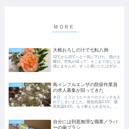
大根おろしの汁で七転八倒
つぶやき
32℃から25℃へと一気に下げた、雨の土
曜日。空気が湿って、そこまで涼しくは
感じませんが。ずっと家にいたはずが、
ゆうパケットの荷物を持ち帰られてい
て、再配達を手配しました。ジアスター
ゼに期待して…最近はスーパーで売って
鳥インフルエンザの防疫作業員
る魚も、骨取りと書かれ...
つぶやき
の求人募集が回ってきた
本日、とうとうヒーターのスイッチを入
れてしまいました。最低気温3.5℃、最
高気温9.6℃。もう耐えられません。関
東以西の冬の気温です。ヒーターが暖ま
ってきて、ようやく生きた心地になった
けれど…今度はその場を離れるのに時間
自分には到底無理な職業／ラバ
つぶやき
がかかりました。スマ...
ーの歯ブラシ