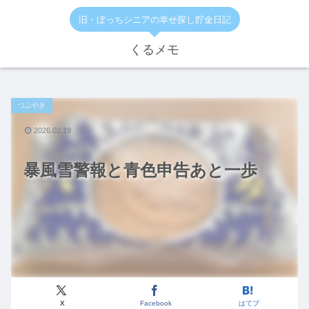
旧・ぼっちシニアの幸せ探し貯金日記
くるメモ
つぶやき
2026.02.19
暴風雪警報と青色申告あと一歩
X
Facebook
はてブ