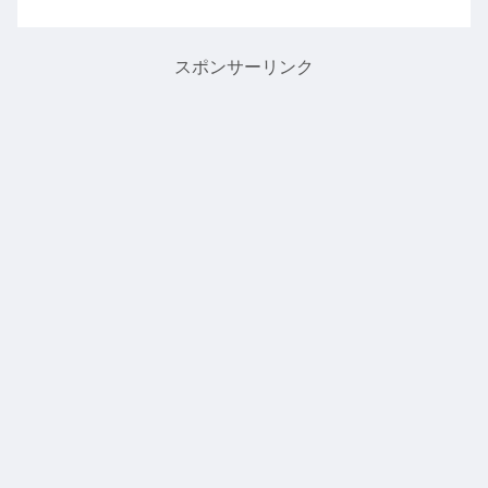
に用事もないので、買物に行って目玉商
品と生花だけ買って帰ってきました。沢
山買ってもポイントが付か...
スポンサーリンク