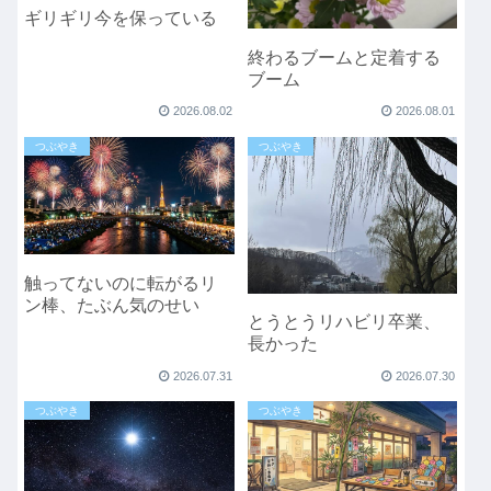
ギリギリ今を保っている
終わるブームと定着する
ブーム
2026.08.02
2026.08.01
つぶやき
つぶやき
触ってないのに転がるリ
ン棒、たぶん気のせい
とうとうリハビリ卒業、
長かった
2026.07.31
2026.07.30
つぶやき
つぶやき