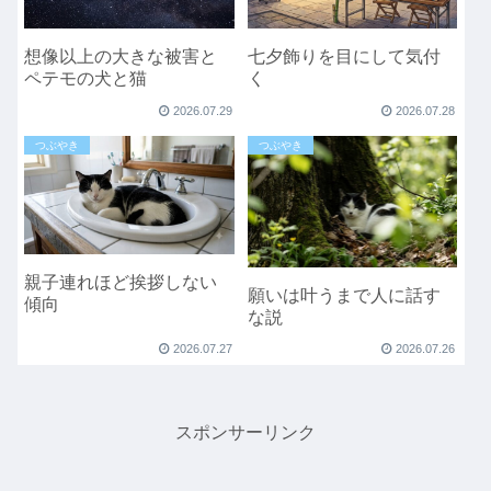
想像以上の大きな被害と
七夕飾りを目にして気付
ペテモの犬と猫
く
2026.07.29
2026.07.28
つぶやき
つぶやき
親子連れほど挨拶しない
願いは叶うまで人に話す
傾向
な説
2026.07.27
2026.07.26
スポンサーリンク