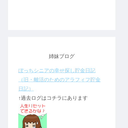
姉妹ブログ
ぼっちシニアの幸せ探し貯金日記
（旧・離活のためのアラフィフ貯金
日記）
↑過去ログはコチラにあります