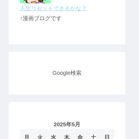
人生リセットできるかな？
↑漫画ブログです
Google検索
2025年5月
月
火
水
木
金
土
日