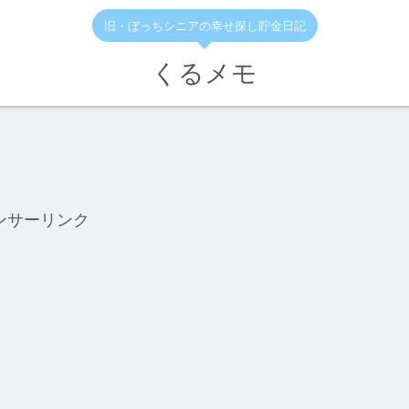
旧・ぼっちシニアの幸せ探し貯金日記
くるメモ
ンサーリンク