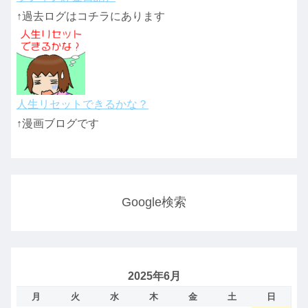
↑過去ログはコチラにあります
人生リセットできるかな？
↑漫画ブログです
Google検索
2025年6月
月
火
水
木
金
土
日