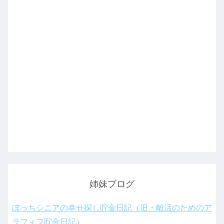
姉妹ブログ
ぼっちシニアの幸せ探し貯金日記（旧・離活のためのア
ラフィフ貯金日記）