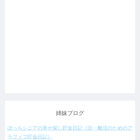
姉妹ブログ
ぼっちシニアの幸せ探し貯金日記（旧・離活のためのア
ラフィフ貯金日記）