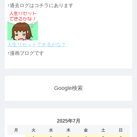
↑過去ログはコチラにあります
人生リセットできるかな？
↑漫画ブログです
Google検索
2025年7月
月
火
水
木
金
土
日