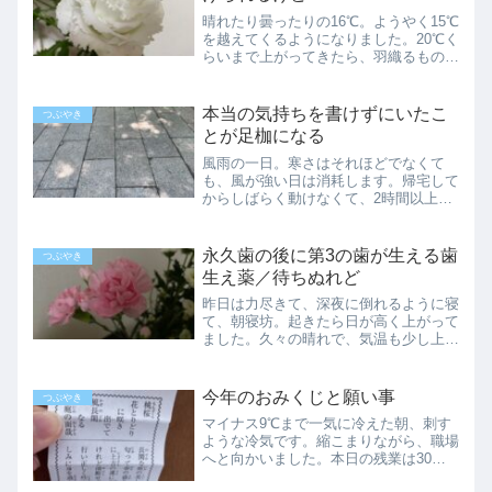
晴れたり曇ったりの16℃。ようやく15℃
を越えてくるようになりました。20℃く
らいまで上がってきたら、羽織るものを
もう少し軽くできるのですが…それは下
旬まで待たなければならない様子。たく
さん歩いて、自力で体温を上げていく方
本当の気持ちを書けずにいたこ
つぶやき
が早いかも。本気で...
とが足枷になる
風雨の一日。寒さはそれほどでなくて
も、風が強い日は消耗します。帰宅して
からしばらく動けなくて、2時間以上寝
ていました。寝るとエンジンがかかりに
くくなり、諸々をひきずったまま迎える
夕方。焦りばかりが残っていますが、こ
永久歯の後に第3の歯が生える歯
つぶやき
れから一つ一つ片付けていき...
生え薬／待ちぬれど
昨日は力尽きて、深夜に倒れるように寝
て、朝寝坊。起きたら日が高く上がって
ました。久々の晴れで、気温も少し上
昇。しかし頭がぼんやりして、午前中は
使い物になりませんでした。永久歯が抜
けても新しく歯が生える研究最近、初期
今年のおみくじと願い事
つぶやき
虫歯が気にしている件は先日...
マイナス9℃まで一気に冷えた朝、刺す
ような冷気です。縮こまりながら、職場
へと向かいました。本日の残業は30分
くらい。大変ですが、時間が短いだけマ