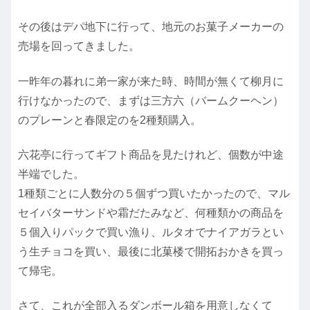
その後はデパ地下に行って、地元のお菓子メーカーの
売場を回ってきました。
一昨年の暮れに弟一家が来た時、時間が無くて柳月に
行けなかったので、まずは三方六（バームクーヘン）
のプレーンと春限定のを2種類購入。
六花亭に行ってギフト商品を見たけれど、個数が中途
半端でした。
1種類ごとに人数分の５個ずつ買いたかったので、マル
セイバターサンドや霜だたみなど、何種類かの商品を
５個入りパックで買い漁り、ルタオでナイアガラとい
う生チョコを買い、最後に北菓楼で開拓おかきを買っ
て帰宅。
さて、これが全部入るダンボール箱を用意しなくて