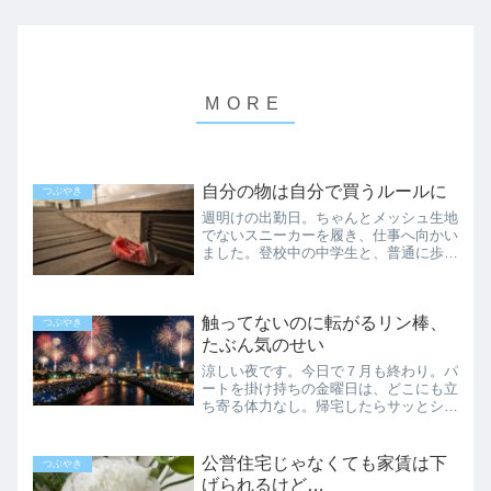
自分の物は自分で買うルールに
つぶやき
週明けの出勤日。ちゃんとメッシュ生地
でないスニーカーを履き、仕事へ向かい
ました。登校中の中学生と、普通に歩道
をすれ違うことができる春。ありがたい
ことです。新人さんに余計な気を遣わせ
る職場に紙コップコーヒーを買い置きす
触ってないのに転がるリン棒、
るようになって、けっこう...
つぶやき
たぶん気のせい
涼しい夜です。今日で７月も終わり。パ
ートを掛け持ちの金曜日は、どこにも立
ち寄る体力なし。帰宅したらサッとシャ
ワーだけ浴びて、寝て、目覚めれば夜。
暗い部屋のカーテンを引くと、遠くにド
ーンと低い音が続きます。方角的に家か
公営住宅じゃなくても家賃は下
つぶやき
らは見えないけれど、豊平...
げられるけど…