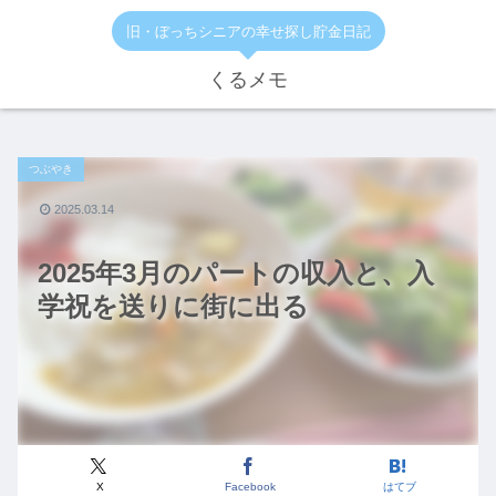
旧・ぼっちシニアの幸せ探し貯金日記
くるメモ
つぶやき
2025.03.14
2025年3月のパートの収入と、入
学祝を送りに街に出る
X
Facebook
はてブ