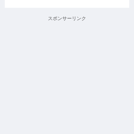
シでした。火木土さんも無事に帰ってき
たようで、昨日は勤務していたとのこ
と。この時期の弔事だから1...
スポンサーリンク