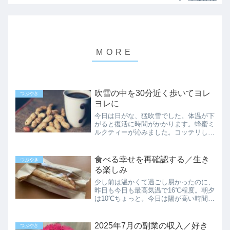
吹雪の中を30分近く歩いてヨレ
つぶやき
ヨレに
今日は日がな、猛吹雪でした。体温が下
がると復活に時間がかかります。蜂蜜ミ
ルクティーが沁みました。コッテリした
ラーメンを食べたくて仕方がありません
が、そちらは我慢です。バスに乗り遅れ
て…今日、午前中にリハビリがあったの
食べる幸せを再確認する／生き
つぶやき
ですが、いつも遅れるバス...
る楽しみ
少し前は温かくて過ごし易かったのに、
昨日も今日も最高気温で16℃程度。朝夕
は10℃ちょっと。今日は陽が高い時間に
買物を、と出掛けて、8000歩ほどぶら
ついてきました。めまい症で倒れて以
来、最長記録。あとひと息な感じになっ
2025年7月の副業の収入／好き
つぶやき