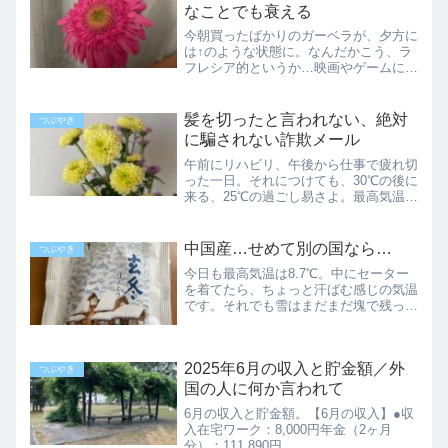
てきました。道幅が広...
なことでも衰える
今朝買ったばかりのガーベラが、夕方に
は↑のような状態に。なんだかこう、ラ
フレシア的というか…映画やゲームに出
てくる、人を食べる花みたいにも見えま
す。それにしたって、いくらなんでも萎
れるのが早過ぎです。一緒に買ったナデ
髪を切ったと言われない、絶対
つぶやき
シコは元気なのに。202...
に騙されない詐欺メール
午前にリハビリ、午後から仕事で疲れ切
った一日。それにつけても、30℃の後に
来る、25℃の過ごし易さよ。最高気温が
25℃程度だと、疲労感がワンランク下が
ります。帰宅してゴロゴロしながら、疲
れをしみじみ味わいました。誰にも聞か
中国産…せめて別の国なら…
つぶやき
れない「髪切った？...
今日も最高気温は8.7℃。中にセーター
を着てたら、ちょっと汗ばむ感じの気温
です。それでも雪はまだまだ塊で残って
いて、水溜りだけが拡大。歩く方、運転
側、双方で気を付けても、メチャクチャ
泥水が跳ね上がるのが困りものです。裏
2025年6月の収入と貯金額／外
を返して初めて気づく先...
つぶやき
国の人に何か言われて
6月の収入と貯金額。【6月の収入】●収
入在宅ワーク：8,000円年金（2ヶ月
分）：111,890円＿＿＿＿＿＿＿＿＿＿