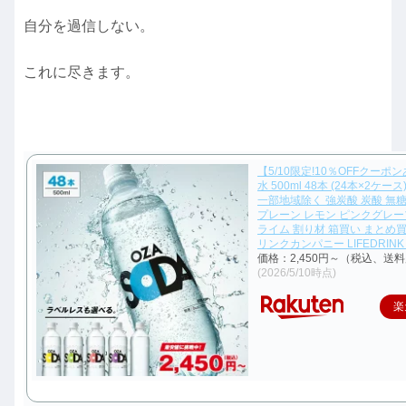
自分を過信しない。
これに尽きます。
【5/10限定!10％OFFクーポ
水 500ml 48本 (24本×2ケー
一部地域除く 強炭酸 炭酸 無糖 
プレーン レモン ピンクグレ
ライム 割り材 箱買い まとめ
リンクカンパニー LIFEDRINK 
価格：2,450円～（税込、送料
(2026/5/10時点)
楽