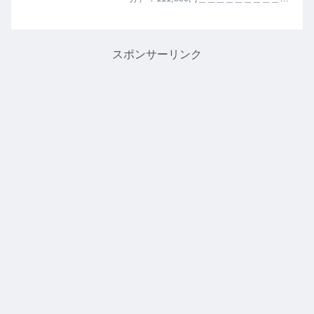
＿＿＿＿＿計119,890円●貯金した額：
−20,000円●貯金残高：2,810,000円6月
の収入と残高です。今月は年金...
スポンサーリンク