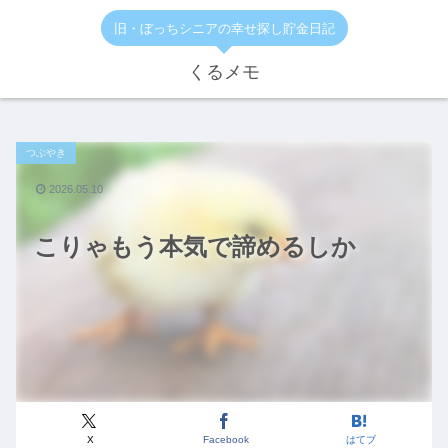
旧・ぼっちシニアの幸せ探し貯金日記
くるメモ
つぶやき
2026.05.10
こりゃもう本気で諦めるしか
X
Facebook
はてブ