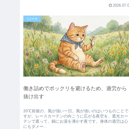
2026.07.
つぶやき
働き詰めでポックリを避けるため、過労から
抜け出す
20℃前後の、風が強い一日。風が強いのはいつものことで
すが。レースカーテンの向こうに広がる夜空を、遮光カー
テンで遮って、鍋にお湯を沸かす夜です。身体の過労は心
にもダメー...