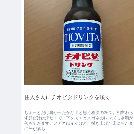
住人さんにチオビタドリンクを頂く
ちょっとだけ暑かったかな？と思う程度の26℃。相変わら
ず顔だけは汗だくで、下を向くとメガネのレンズに水滴が
落ちてきます。メガネはイイけど、拭き上げた床にもたま
に汗が落ち...