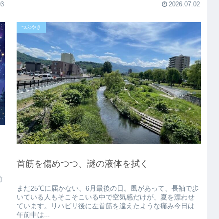
03
2026.07.02
つぶやき
首筋を傷めつつ、謎の液体を拭く
前
まだ25℃に届かない、6月最後の日。風があって、長袖で歩
いている人もそこそこいる中で空気感だけが、夏を漂わせ
ています。リハビリ後に左首筋を違えたような痛み今日は
午前中は...