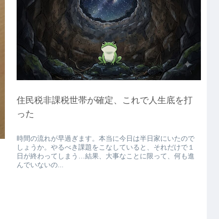
住民税非課税世帯が確定、これで人生底を打
った
時間の流れが早過ぎます。本当に今日は半日家にいたので
しょうか。やるべき課題をこなしていると、それだけで１
日が終わってしまう…結果、大事なことに限って、何も進
んでいないの...