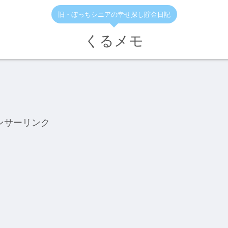
旧・ぼっちシニアの幸せ探し貯金日記
くるメモ
ンサーリンク