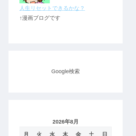
人生リセットできるかな？
↑漫画ブログです
Google検索
2026年8月
月
火
水
木
金
土
日