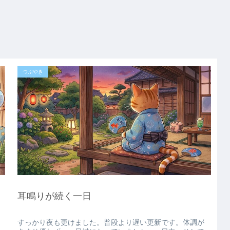
つぶやき
耳鳴りが続く一日
すっかり夜も更けました。普段より遅い更新です。体調が