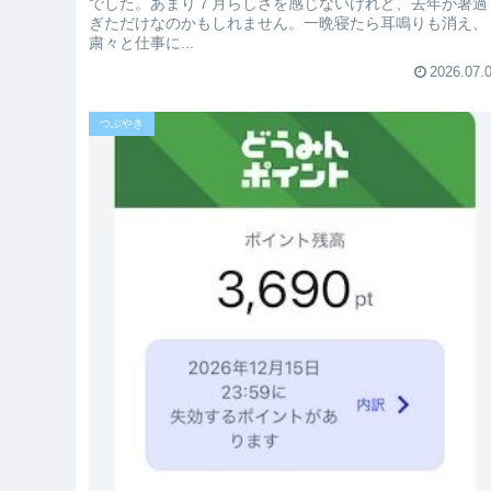
でした。あまり７月らしさを感じないけれど、去年が暑過
ぎただけなのかもしれません。一晩寝たら耳鳴りも消え、
粛々と仕事に...
2026.07.
つぶやき