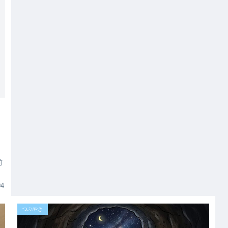
前
04
つぶやき