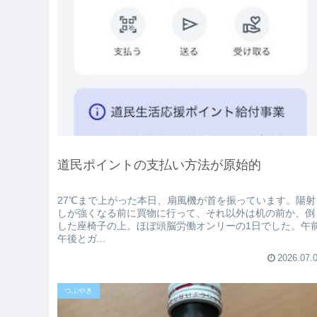
道民ポイントの支払い方法が原始的
27℃まで上がった本日、扇風機が首を振っています。陽射
しが強くなる前に買物に行って、それ以外は机の前か、倒
した座椅子の上。ほぼ頭脳労働オンリーの1日でした。午
午後とガ...
2026.07.
つぶやき