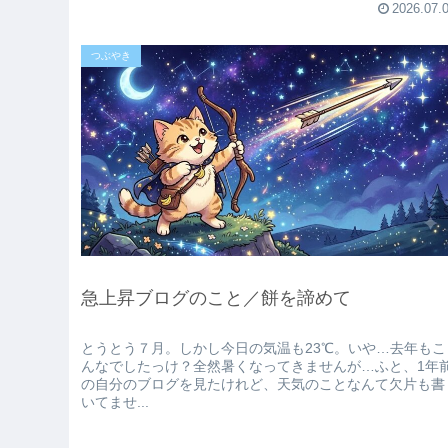
2026.07.
つぶやき
急上昇ブログのこと／餅を諦めて
とうとう７月。しかし今日の気温も23℃。いや…去年もこ
んなでしたっけ？全然暑くなってきませんが…ふと、1年
の自分のブログを見たけれど、天気のことなんて欠片も書
いてませ...