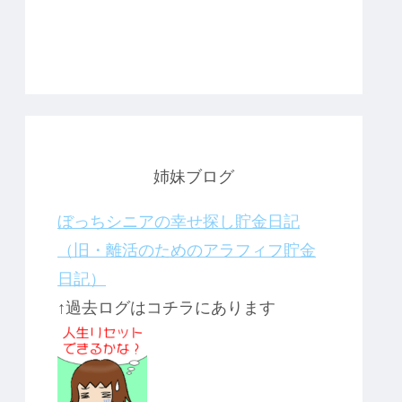
姉妹ブログ
ぼっちシニアの幸せ探し貯金日記
（旧・離活のためのアラフィフ貯金
日記）
↑過去ログはコチラにあります