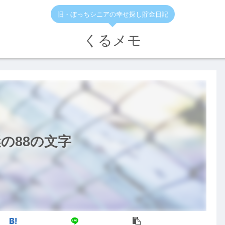
旧・ぼっちシニアの幸せ探し貯金日記
くるメモ
の88の文字