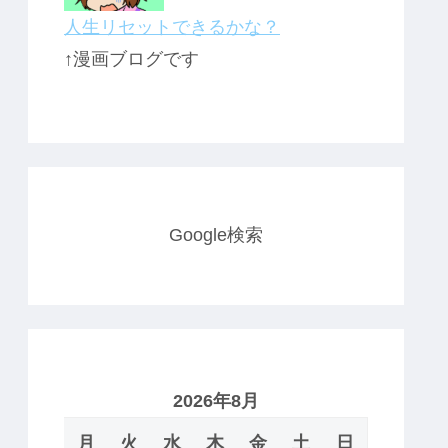
人生リセットできるかな？
↑漫画ブログです
Google検索
2026年8月
月
火
水
木
金
土
日