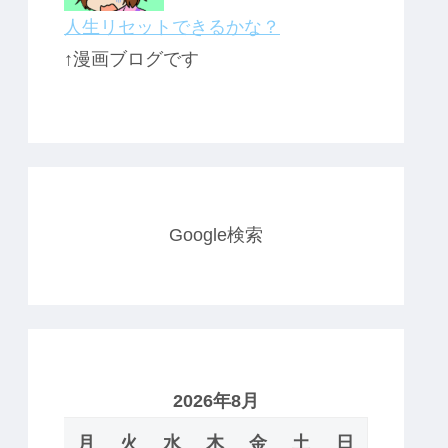
人生リセットできるかな？
↑漫画ブログです
Google検索
2026年8月
月
火
水
木
金
土
日