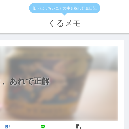
旧・ぼっちシニアの幸せ探し貯金日記
くるメモ
と、あれで正解