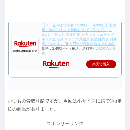
【26日正午まで半額！9,980円→4,990円】北欧
産〈無塩〉訳あり 骨取り さば（選べる1kg・
2kg）｜骨なし 骨抜き 鯖 天然 ノルウェー産 イ
ギリス産 冷凍 ストック 業務用 食品 離乳食 お弁
当 プロテイン DHA EPA 一部地域除き 送料無料
価格：2,490円～（税込、送料別)
(2026/6/23時
点)
楽天で購入
いつもの骨取り鯖ですが、今回は小サイズに鯖で1kg単
位の商品がありました。
スポンサーリンク