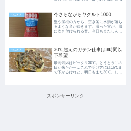
なった」とか「まぶたが重そうになっ
た」とかパーツ単位で老けたポイントを
感じたのですが…とうとう総合的に老け
今さらながらヤクルト1000
つぶやき
た感じを漂わせるようになっ...
壁や屋根の方から、空き缶に水滴が落ち
るような音が続きます。湿った雪が、風
に吹き付けられる音。今日もまたしんど
い半日になるのを予感しながら、布団か
ら這い出て、ヒーターの前に直行しまし
た。4連勤の終わり4連勤も、やっと終
30℃超えのガテン仕事は3時間以
しまい。明日はどこにも行...
つぶやき
下希望
最高気温はピッタリ30℃。とうとうこの
日が来たかー…これで明け方には16℃ま
で下がるけれど、明日もまた30℃。しば
らくの間、寒暖差に振り回されそうで
す。拭いた床に汗が落ちる季節今日はパ
ート１号の日。朝から3時間の勤務で
す。こちらは独身が多い...
スポンサーリンク