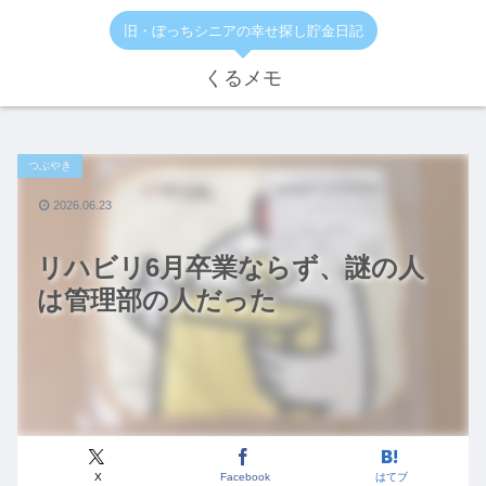
旧・ぼっちシニアの幸せ探し貯金日記
くるメモ
つぶやき
2026.06.23
リハビリ6月卒業ならず、謎の人
は管理部の人だった
X
Facebook
はてブ