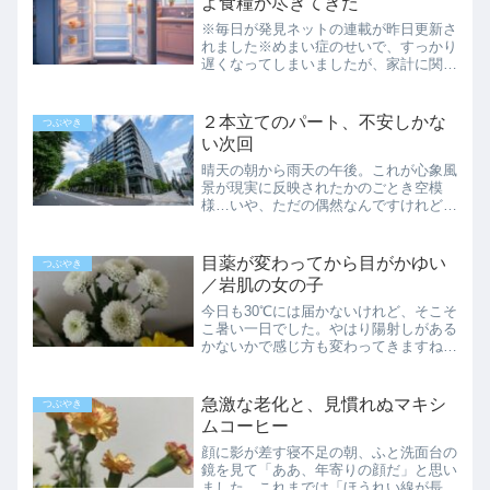
よ食糧が尽きてきた
※毎日が発見ネットの連載が昨日更新さ
れました※めまい症のせいで、すっかり
遅くなってしまいましたが、家計に関す
る記録も少しずつ復活させていきます。
後に見返して、反省するようにしたいの
で…4月の主な支出■毎月の出費電気
２本立てのパート、不安しかな
つぶやき
代：5,731円（5,55...
い次回
晴天の朝から雨天の午後。これが心象風
景が現実に反映されたかのごとき空模
様…いや、ただの偶然なんですけれど
も。それはさておき、今日から新しい職
場に行ってきました。朝はいつもの…午
前中はいつもの職場にパートに行ってき
目薬が変わってから目がかゆい
つぶやき
ました。こちらはもう勝手知っ...
／岩肌の女の子
今日も30℃には届かないけれど、そこそ
こ暑い一日でした。やはり陽射しがある
かないかで感じ方も変わってきますね。
ぽつぽつとしか歩く人のいない街で、今
日は帽子を止めて日傘を。片手に提げら
れる分しか買物を買わないことが増え、
急激な老化と、見慣れぬマキシ
つぶやき
左肩も少しずつ快癒して...
ムコーヒー
顔に影が差す寝不足の朝、ふと洗面台の
鏡を見て「ああ、年寄りの顔だ」と思い
ました。これまでは「ほうれい線が長く