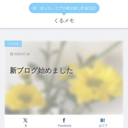
旧・ぼっちシニアの幸せ探し貯金日記
くるメモ
つぶやき
2025.07.18
新ブログ始めました
X
Facebook
はてブ