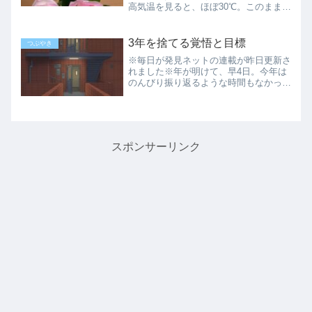
高気温を見ると、ほぼ30℃。このまま本
州に戻った後、無事に夏を越せるのか、
不安になることがあります。返事が早く
もそういえば、昨日応募した求人の返事
3年を捨てる覚悟と目標
つぶやき
が、もうメールで届いて...
※毎日が発見ネットの連載が昨日更新さ
れました※年が明けて、早4日。今年は
のんびり振り返るような時間もなかった
せいか、無意識のうちに一日が終了。今
日も雪で、明日の残業は確定しました。
通勤も時間がかかりそうなので、覚悟だ
けはしておきます。今年の...
スポンサーリンク