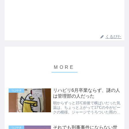
くるぴた
リハビリ6月卒業ならず、謎の人
つぶやき
は管理部の人だった
朝からずっと15℃前後で横ばいだった気
温は、ちょっと上がって17℃の今がピー
クの模様。ジャージでうろついた雨の一
日です。黒い雲がまだ東に残っているけ
れど、明日は晴れるはず。湿気も取れる
はず。留年気分。「う〜ん、あと一歩で
それでも刑事事件にならない世
つぶやき