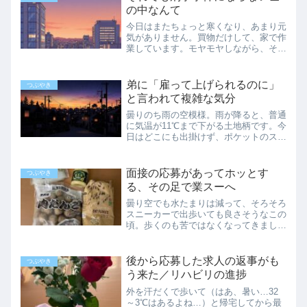
すね。いや、半歩かも...
の中なんて
今日はまたちょっと寒くなり、あまり元
気がありません。買物だけして、家で作
業しています。モヤモヤしながら、それ
でも一日は過ぎていくものです。こんな
ことがあっていいのか…マンガワンとい
う小学館の漫画アプリで起こった問題を
弟に「雇って上げられるのに」
つぶやき
ネットで知って、暗い気分...
と言われて複雑な気分
曇りのち雨の空模様。雨が降ると、普通
に気温が11℃まで下がる土地柄です。今
日はどこにも出掛けず、ポケットのスマ
ホで動画の音声だけを聞きながら、キッ
チンのあちこちを擦っていました。
BGMがあると、能率が上がります。昔
面接の応募があってホッとす
つぶやき
はウォークマンで同じことを...
る、その足で業スーへ
曇り空でも水たまりは減って、そろそろ
スニーカーで出歩いても良さそうなこの
頃。歩くのも苦ではなくなってきまし
た。風はちょっと冷たいけれど、これで
仕事中に外用のジャンパーを着なくて済
むようになったら、肩こりも楽になりそ
後から応募した求人の返事がも
つぶやき
うです。パートの面接希望が...
う来た／リハビリの進捗
外を汗だくで歩いて（はあ、暑い…32
～3℃はあるよね…）と帰宅してから最