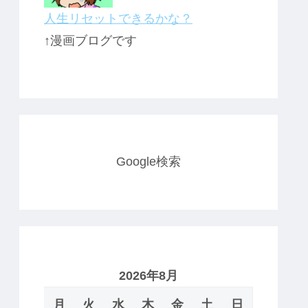
人生リセットできるかな？
↑漫画ブログです
Google検索
2026年8月
月
火
水
木
金
土
日