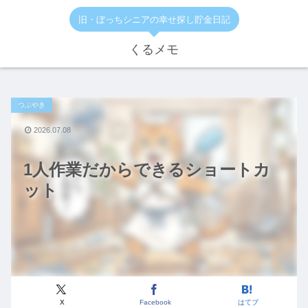
旧・ぼっちシニアの幸せ探し貯金日記
くるメモ
つぶやき
2026.07.08
1人作業だからできるショートカ
ット
X
Facebook
はてブ