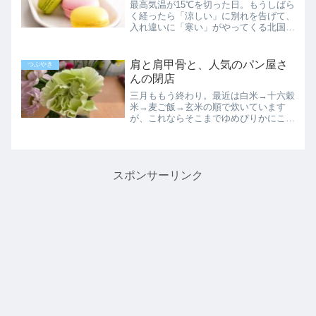
最高気温が15℃を切った日。もうしばら
く経ったら「涼しい」に別れを告げて、
入れ違いに「寒い」がやってくる北国で
す。早朝、ゴミを捨てに玄関を出た瞬間
に、その日に着て出かける服を決めてい
ます。今週の午前中は、全部仕事と用事
肩と肩甲骨と、人気のパン屋さ
つぶやき
で埋まりました。それだ...
んの閉店
三月ももう終わり。最近は白米→十六穀
米→麦ご飯→玄米の順で炊いています
が、これならそこまでゆめぴりかにこだ
わる必要ないのでは…？もうちょっと安
いお米でもいいのでは…？みたいに思う
ようになってきました。白米だけはゆめ
ぴりかでないとダメなのです...
スポンサーリンク