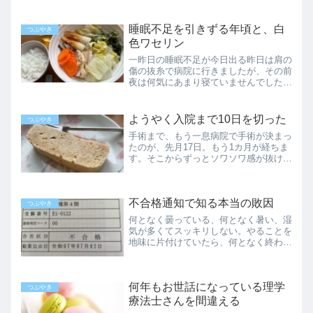
ます。そんなにマメな性格ではない私
は、普段の掃除は割と適当です。ハンデ
ィモップで家具の埃を払って、掃除機か
睡眠不足を引きずる年頃と、白
つぶやき
クイックルモップでざっと床...
色ワセリン
一昨日の睡眠不足が今日出る昨日は肩の
傷の抜糸で病院に行きましたが、その前
夜は何気にあまり寝ていませんでした。
全身麻酔で手術をする前の日もあまり眠
れなかったけれど、それはさすがに緊張
するので仕方がありません。でも抜糸な
ようやく入院まで10日を切った
つぶやき
ら大したことはないし、む...
手術まで、もう一息病院で手術が決まっ
たのが、先月17日。もう1カ月が経ちま
す。そこからずっとソワソワ感が抜けな
いのですが、それもようやく残り10日
を切りました。ここから確定申告をした
り、歯科検診に行ったり、来月上旬の在
不合格通知で知る本当の敗因
宅ワークを前倒しでやっ...
つぶやき
何となく曇っている、何となく暑い、湿
気が多くてスッキリしない。やることを
地味に片付けていたら、何となく終わっ
た、そんな一日でした。ダメ押しのハガ
キが到着いつものように、朝のゴミ捨て
のついでにポストを覗いたら、ハガキが
何年もお世話になっている理学
奥の方にへばり付いてまし...
つぶやき
療法士さんを間違える