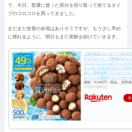
で、今日、普通に使った部分を切り取って捨てるタイ
プのコロコロを買ってきました。
まだまだ改善の余地はありそうですが、もう少し早め
に帰れるように、明日もまた実験を続けていきます。
【期間限定 クーポンで49%OF
チョコレート 「3種類のナッ
プレミアムショコラナッツ〜
がくすぶる贅沢仕立て〜 500g(2
袋)」 送料無料 [ アーモンド
レート ] お買物マラソン セール
価格：6,640円（税込、送料無
(2026/7/8時点)
楽