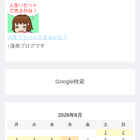
人生リセットできるかな？
↑漫画ブログです
Google検索
2026年8月
月
火
水
木
金
土
日
1
2
3
4
5
6
7
8
9