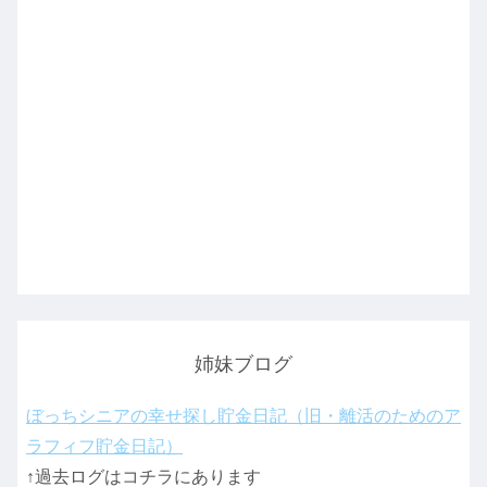
姉妹ブログ
ぼっちシニアの幸せ探し貯金日記（旧・離活のためのア
ラフィフ貯金日記）
↑過去ログはコチラにあります