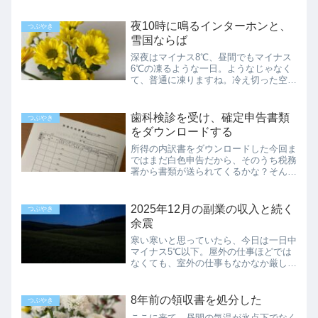
夜10時に鳴るインターホンと、
つぶやき
雪国ならば
深夜はマイナス8℃、昼間でもマイナス
6℃の凍るような一日。ようなじゃなく
て、普通に凍りますね。冷え切った空気
の中、粛々と年末は迫ってきています。
普通じゃない訪問昨夜、もう午後10時
を回ろうかという時間帯に、インターホ
歯科検診を受け、確定申告書類
つぶやき
ンが鳴りました。こんな時...
をダウンロードする
所得の内訳書をダウンロードした今回ま
ではまだ白色申告だから、そのうち税務
署から書類が送られてくるかな？そんな
風にのんびり構えていたら、申告期間に
なっても届きませんでした。去年までは
普通に届いていたのですが。ネットで調
2025年12月の副業の収入と続く
つぶやき
べても「前年に電子申告を...
余震
寒い寒いと思っていたら、今日は一日中
マイナス5℃以下。屋外の仕事ほどでは
なくても、室外の仕事もなかなか厳しい
ものです。管理人室の片隅の更衣コーナ
ーは、ついたてのせいかストーブの暖気
が回って来ず、鳥肌を立てながら着替え
8年前の領収書を処分した
つぶやき
ました。これからの季節、...
ここに来て、昼間の気温が氷点下でなく