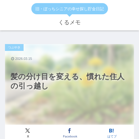
旧・ぼっちシニアの幸せ探し貯金日記
くるメモ
つぶやき
2026.03.15
髪の分け目を変える、慣れた住人
の引っ越し
X
Facebook
はてブ