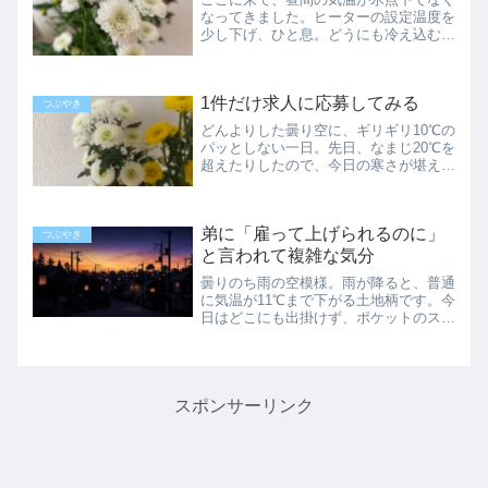
なってきました。ヒーターの設定温度を
少し下げ、ひと息。どうにも冷え込む夜
は寝ている間も暖房を点けていたけれ
ど、そろそろ夜は消しても大丈夫。バス
も動いてるし、あとは雪さえ完全に片付
1件だけ求人に応募してみる
いてくれれば、どこにでも歩...
つぶやき
どんよりした曇り空に、ギリギリ10℃の
パッとしない一日。先日、なまじ20℃を
超えたりしたので、今日の寒さが堪えま
す。ちょっと銀行に用事があり、ヒート
テックのパチモノを着こんで、春のジャ
ケットを羽織って出掛けたけれど…ミド
弟に「雇って上げられるのに」
ルエイジ以降だとまだ...
つぶやき
と言われて複雑な気分
曇りのち雨の空模様。雨が降ると、普通
に気温が11℃まで下がる土地柄です。今
日はどこにも出掛けず、ポケットのスマ
ホで動画の音声だけを聞きながら、キッ
チンのあちこちを擦っていました。
BGMがあると、能率が上がります。昔
はウォークマンで同じことを...
スポンサーリンク