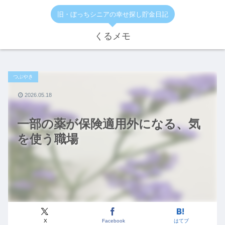
旧・ぼっちシニアの幸せ探し貯金日記
くるメモ
つぶやき
2026.05.18
一部の薬が保険適用外になる、気
を使う職場
X
Facebook
はてブ