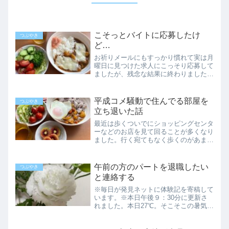
こそっとバイトに応募したけ
つぶやき
ど…
お祈りメールにもすっかり慣れて実は月
曜日に見つけた求人にこっそり応募して
ましたが、残念な結果に終わりました。
割と通いやすい場所に、工場勤務の求人
がありまして、1日4時間からOKだった
のです。しかも扱うものが機械系でなく
平成コメ騒動で住んでる部屋を
つぶやき
軽そうな食品系で、女性...
立ち退いた話
最近は歩くついでにショッピングセンタ
ーなどのお店を見て回ることが多くなり
ました。行く宛てもなく歩くのがあまり
得意ではないし、店内をうろつくと、頑
張らなくても歩数を稼げるからです。最
近はよくお米売り場をチェックしたり…
午前の方のパートを退職したい
つぶやき
毎日見たって、お米の値段...
と連絡する
※毎日が発見ネットに体験記を寄稿して
います。※本日午後９：30分に更新さ
れました。本日27℃。そこそこの暑気の
中、新しい方のパートに行ってきまし
た。まだ夏休みの日程は分かってないけ