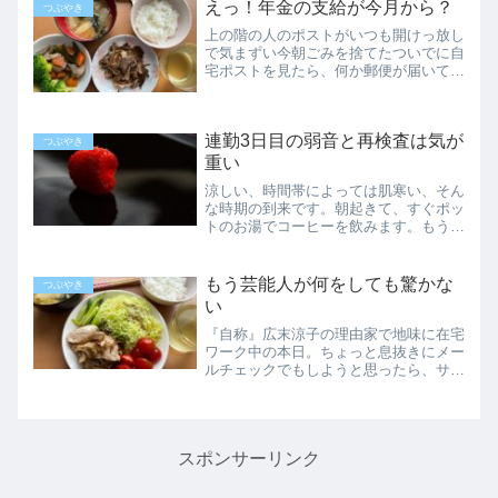
れど…首を冷やしながら、淡々とノルマ
えっ！年金の支給が今月から？
つぶやき
を果たしました。またもや...
上の階の人のポストがいつも開けっ放し
で気まずい今朝ごみを捨てたついでに自
宅ポストを見たら、何か郵便が届いてい
るようでした。ダイヤルキーをぐるぐる
回して数字を合わせていると、同じマン
ションの人が階段から下りてきて、私が
連勤3日目の弱音と再検査は気が
いるのに気が付くと、また...
つぶやき
重い
涼しい、時間帯によっては肌寒い、そん
な時期の到来です。朝起きて、すぐポッ
トのお湯でコーヒーを飲みます。もうず
っと前から電気ケトルの方が主流になっ
ているけれど、欲しい瞬間、すぐに使え
るお湯のある生活が好きで、ポットを手
もう芸能人が何をしても驚かな
つぶやき
放せません。自分で思うよ...
い
『自称』広末涼子の理由家で地味に在宅
ワーク中の本日。ちょっと息抜きにメー
ルチェックでもしようと思ったら、サイ
トのトップページに『自称』広末涼子逮
捕と表示されました。えっ？自称…？そ
っくりな別人とか…？などと混乱してい
たら、交通事故を起こし、...
スポンサーリンク