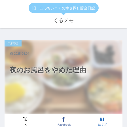
旧・ぼっちシニアの幸せ探し貯金日記
くるメモ
つぶやき
2025.04.04
夜のお風呂をやめた理由
X
Facebook
はてブ