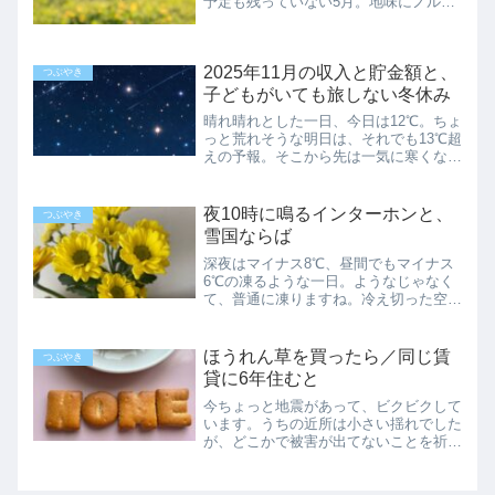
予定も残っていない5月。地味にノルマ
をこなしながら、日々を過ごしていま
す。今はのんびりと半療養生活的に過ご
していても、来月になったらそうもいき
2025年11月の収入と貯金額と、
ません。いよいよ試験の本番が...
つぶやき
子どもがいても旅しない冬休み
晴れ晴れとした一日、今日は12℃。ちょ
っと荒れそうな明日は、それでも13℃超
えの予報。そこから先は一気に寒くな
り、揺り戻しはなさそう。とうとう11
月も終わり、いよいよ12月。一番厚い
ダウンの出番も、もうすぐです。通勤と
夜10時に鳴るインターホンと、
つぶやき
通院とちょっとした散歩...
雪国ならば
深夜はマイナス8℃、昼間でもマイナス
6℃の凍るような一日。ようなじゃなく
て、普通に凍りますね。冷え切った空気
の中、粛々と年末は迫ってきています。
普通じゃない訪問昨夜、もう午後10時
を回ろうかという時間帯に、インターホ
ほうれん草を買ったら／同じ賃
つぶやき
ンが鳴りました。こんな時...
貸に6年住むと
今ちょっと地震があって、ビクビクして
います。うちの近所は小さい揺れでした
が、どこかで被害が出てないことを祈り
ます。そんなにマメな性格ではない私
は、普段の掃除は割と適当です。ハンデ
ィモップで家具の埃を払って、掃除機か