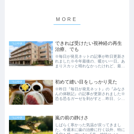
できれば受けたい視神経の再生
つぶやき
治療、でも
※毎日が発見ネットの記事が昨日更新さ
れました※今年最後の、暖かい一日。あ
まりスカッと晴れなかったけれど、最高
気温9℃。明日からはどんどん氷点下に
近付く一方のようです。とりあえず、通
勤ですっ転ばないように気をつけて、
初めて縫い目をしっかり見た
つぶやき
日々過ごします。お金持ちに...
※昨日『毎日が発見ネット』の『みなさ
んの体験記』の記事が更新されました※
恐る恐るガーゼを剥がすと…昨日、シャ
ワーを浴びる時、ずっと貼ってあったガ
ーゼを取りました。厚さ8㎜くらいに折
りたたまれたガーゼは、肌色で4㎝くら
嵐の前の静けさ
い幅があるテープで止めら...
つぶやき
しばらく寒かった気温が戻ってきまし
た。今週末に歯の治療に行く以外、特に