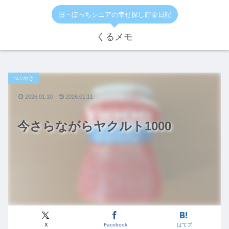
旧・ぼっちシニアの幸せ探し貯金日記
くるメモ
つぶやき
2026.01.10
2026.01.11
今さらながらヤクルト1000
X
Facebook
はてブ