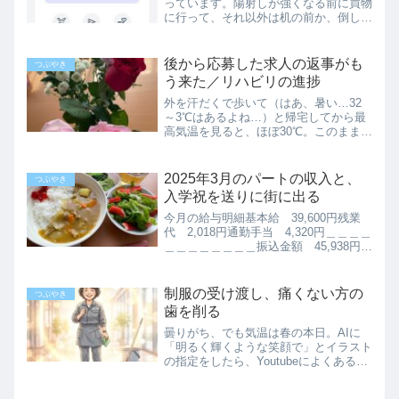
っています。陽射しが強くなる前に買物
に行って、それ以外は机の前か、倒した
座椅子の上。ほぼ頭脳労働オンリーの1
日でした。午前午後とガテン仕事の翌日
は、トイレに行くのも大儀です。どうみ
後から応募した求人の返事がも
つぶやき
んポイントを使ってみた...
う来た／リハビリの進捗
外を汗だくで歩いて（はあ、暑い…32
～3℃はあるよね…）と帰宅してから最
高気温を見ると、ほぼ30℃。このまま本
州に戻った後、無事に夏を越せるのか、
不安になることがあります。返事が早く
もそういえば、昨日応募した求人の返事
2025年3月のパートの収入と、
つぶやき
が、もうメールで届いて...
入学祝を送りに街に出る
今月の給与明細基本給 39,600円残業
代 2,018円通勤手当 4,320円＿＿＿＿
＿＿＿＿＿＿＿＿振込金額 45,938円で
した。今月は３週間分、9日分なのでこ
んな感じになりました。これで給料に関
する報告もしばらくお休みです。いろい
制服の受け渡し、痛くない方の
つぶやき
ろと...
歯を削る
曇りがち、でも気温は春の本日。AIに
「明るく輝くような笑顔で」とイラスト
の指定をしたら、Youtubeによくある、
運気が上がる動画みたいな絵面になって
しまいました。ある意味春っぽいです