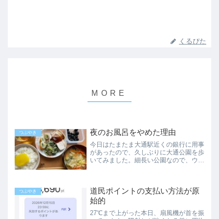
くるぴた
夜のお風呂をやめた理由
つぶやき
今日はたまたま大通駅近くの銀行に用事
があったので、久しぶりに大通公園を歩
いてみました。細長い公園なので、ウォ
ーキングにはピッタリです。しかしあそ
こはまだ一部に雪が土手のように残って
いるのですね。すっかり冬は終わったと
道民ポイントの支払い方法が原
思っていたのに…桜も他の...
つぶやき
始的
27℃まで上がった本日、扇風機が首を振