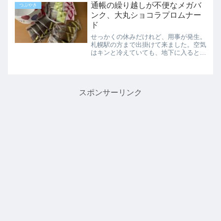
が…まだ修行が必要です。痛くない方の
通帳の繰り越しが不便なメガバ
つぶやき
歯を削る昼になって会...
ンク、大丸ショコラプロムナー
ド
せっかくの休みだけれど、用事が発生。
札幌駅の方まで出掛けて来ました。空気
はキンと冷えていても、地下に入ると人
混みに疲れます。帰って来てから２時間
ほど寝てしまいました。北海道に厳しい
メガバンクみずほ銀行の通帳が一杯にな
ってしまったので、札幌支...
スポンサーリンク