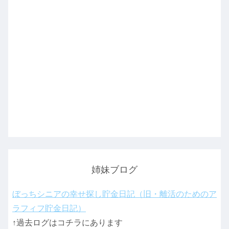
姉妹ブログ
ぼっちシニアの幸せ探し貯金日記（旧・離活のためのア
ラフィフ貯金日記）
↑過去ログはコチラにあります