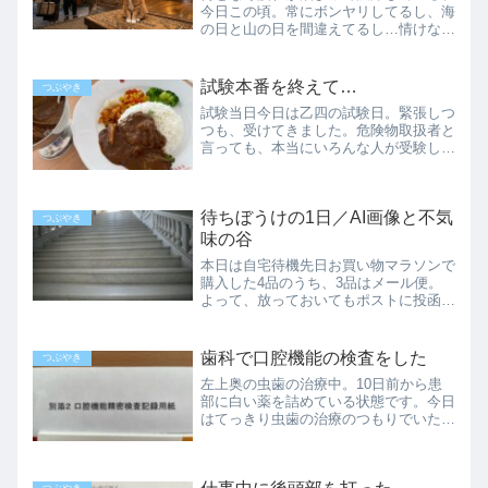
今日この頃。常にボンヤリしてるし、海
の日と山の日を間違えてるし…情けない
けれど、もう少し余裕ができれば改善す
るのでしょうか。それともこんな感じ
で、歳を取っていくのでしょうか。結構
試験本番を終えて…
つぶやき
長い夏休み早めに昼ご飯を食...
試験当日今日は乙四の試験日。緊張しつ
つも、受けてきました。危険物取扱者と
言っても、本当にいろんな人が受験しま
すね。もっと男の人ばかりだと思ってい
たら、男女比は7：３くらい。年齢は60
歳以上が3割、30～50歳が3割、10～20
待ちぼうけの1日／AI画像と不気
歳が4割くらい...
つぶやき
味の谷
本日は自宅待機先日お買い物マラソンで
購入した4品のうち、3品はメール便。
よって、放っておいてもポストに投函さ
れます。しかし、ガラス瓶に入ったアリ
ナミンAだけは郵便受けに入らないの
で、普通の宅配便。お買い物マラソンや
歯科で口腔機能の検査をした
つぶやき
スーパーセールを利用した時...
左上奥の虫歯の治療中。10日前から患
部に白い薬を詰めている状態です。今日
はてっきり虫歯の治療のつもりでいた
ら…口腔機能の検査をすることになりま
した。前回の治療中に、舌を上手く治療
箇所の反対側に寄せ続けることができな