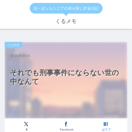
旧・ぼっちシニアの幸せ探し貯金日記
くるメモ
つぶやき
2026.03.01
それでも刑事事件にならない世の
中なんて
X
Facebook
はてブ