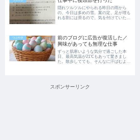
仕事中に後頭部を打った
かったせいかも。途中で力尽...
つぶやき
隠れツルツルにやられる昨日の雨から
の、今日は多めの雪。案の定、足が埋も
れる割には滑るので、気を付けていたつ
もりなのですが。朝、ゴミ運びを終えて
からの雪かきの途中、駐車場の出入り口
近くで滑り、仰向けに転んでしまいまし
前のブログに広告が復活した／
た。その時、後頭部を打った...
つぶやき
興味があっても無理な仕事
ずっと肌寒いような気分で過ごした本
日、最高気温が21℃もあって驚きまし
た。散歩してても、そんなに汗ばむよう
な感じでもなかったのに…体温も上がら
ないし、代謝が落ちたせいかも…で片付
けて、ぼちぼち家事をしていたら、もう
一つ驚くことが起こりました...
スポンサーリンク