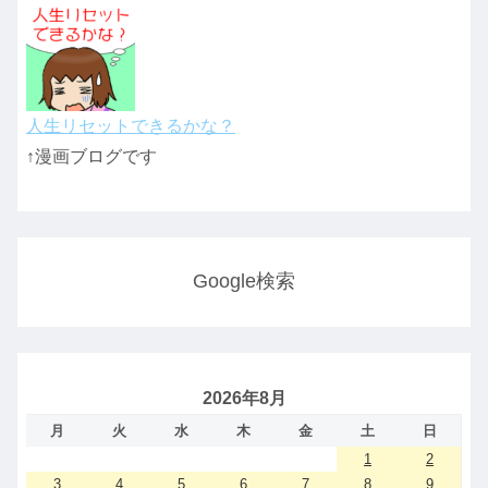
人生リセットできるかな？
↑漫画ブログです
Google検索
2026年8月
月
火
水
木
金
土
日
1
2
3
4
5
6
7
8
9