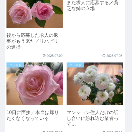
また求人に応募する／貧
乏な姉の立場
後から応募した求人の返
事がもう来た／リハビリ
の進捗
2025.07.09
2025.07.08
つぶやき
つぶやき
10日に面接／本当は帰り
マンション住人だけの話
たくなくなっている
し合いに紛れ込む業者っ
て…