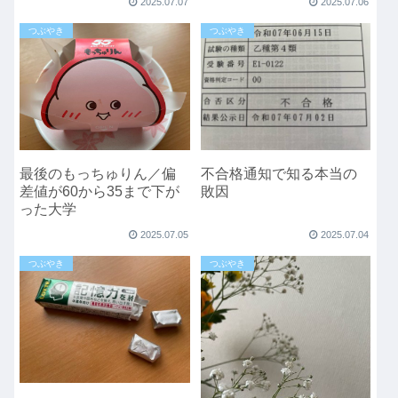
2025.07.07
2025.07.06
つぶやき
つぶやき
最後のもっちゅりん／偏
不合格通知で知る本当の
差値が60から35まで下が
敗因
った大学
2025.07.05
2025.07.04
つぶやき
つぶやき