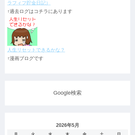
ラフィフ貯金日記）
↑過去ログはコチラにあります
人生リセットできるかな？
↑漫画ブログです
Google検索
2026年5月
月
火
水
木
金
土
日