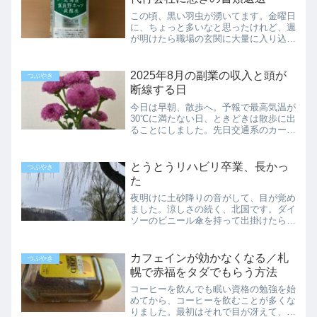
この頃、黒い羽虫が湧いてます。金曜日
に、ちょっと多いなと思ったけれど、週
が明けたら職場の玄関に大量に入り込ん
でました。羽アリが細長くなったような
黒い虫で、ホウキで掃くと羽が取れてふ
わふわと舞い上がります。本当だったら
2025年8月の副業の収入と頭が
つぶやき
15分で終わるブロックが...
断線する日
今日は早朝、散歩へ。予報で最高気温が
30℃に満たない日、ときどきは散歩に出
ることにしました。先日交通系のカード
のチャージをしに、いつもの地下鉄の駅
に行って階段を使ったら…まあ、昇りの
きついこと。もともと長距離は比較的歩
とうとうリハビリ卒業、長かっ
つぶやき
けても、階段は苦手でし...
た
夜明けに土砂降りの音がして、目が覚め
ました。涼しさの続く、北国です。ダイ
ソーのビニール傘を持って出掛けたら、
整形外科の傘立てに全く同じ傘が複数
本。仕方なく自分の傘の柄に、畳んだ古
いエコバッグを括り付け、目印にしてか
カフェインが効かなくなる／札
つぶやき
ら受付に向かいました。リハ...
幌で赤福をタダでもらう方法
コーヒーを飲んでも眠い資格の勉強を始
めてから、コーヒーを飲むことが多くな
りました。最初はそれで目が冴えて、眠