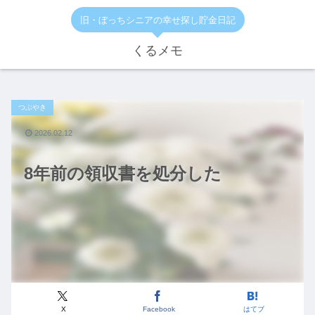
旧・ぼっちシニアの幸せ探し貯金日記
くるメモ
つぶやき
2026.02.12
8年前の領収書を処分した
X
Facebook
はてブ