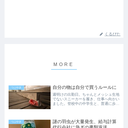
くるぴた
自分の物は自分で買うルールに
つぶやき
週明けの出勤日。ちゃんとメッシュ生地
でないスニーカーを履き、仕事へ向かい
ました。登校中の中学生と、普通に歩道
をすれ違うことができる春。ありがたい
ことです。新人さんに余計な気を遣わせ
る職場に紙コップコーヒーを買い置きす
謎の羽虫が大量発生、給与計算
るようになって、けっこう...
つぶやき
代行会社に急ぎの書類返送