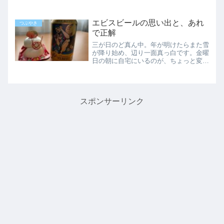
気を払えていたのですが…この頃はサッ
パリです。インスタントだから…？等と
考えて、たま～にドリップ式のも買って
エビスビールの思い出と、あれ
つぶやき
くるのですが、大差ありま...
で正解
三が日のど真ん中。年が明けたらまた雪
が降り始め、辺り一面真っ白です。金曜
日の朝に自宅にいるのが、ちょっと変な
感じですが、パートも日常の一部になっ
てきたのでしょう。4日までは特別出掛
ける用事もないので、家で過ごします。
ちなみに上の鏡餅は餡子が...
スポンサーリンク