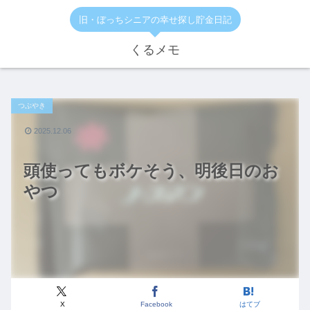
旧・ぼっちシニアの幸せ探し貯金日記
くるメモ
つぶやき
2025.12.06
頭使ってもボケそう、明後日のお
やつ
X
Facebook
はてブ