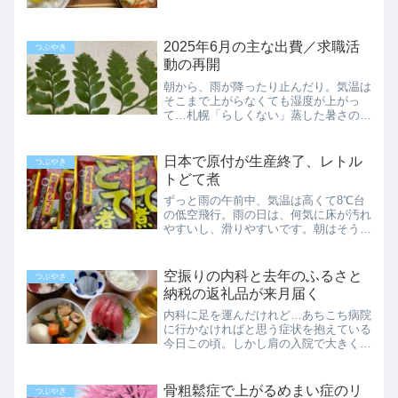
ーキングにはピッタリです。しかしあそ
こはまだ一部に雪が土手のように残って
いるのですね。すっかり冬は終わったと
2025年6月の主な出費／求職活
思っていたのに…桜も他の...
つぶやき
動の再開
朝から、雨が降ったり止んだり。気温は
そこまで上がらなくても湿度が上がっ
て…札幌「らしくない」蒸した暑さの一
日でした。何やかんやで、今年もあっと
いう間に半分が終了。だけど今年ほど何
も出来なかった、充実感の無い年は近年
日本で原付が生産終了、レトル
つぶやき
ありません。残り半年で、ど...
トどて煮
ずっと雨の午前中、気温は高くて8℃台
の低空飛行。雨の日は、何気に床が汚れ
やすいし、滑りやすいです。朝はそうで
もないけれど、出掛けた人が帰ってきた
時に汚れます。明日の当番の人はちょっ
と少し大変かもしれません。まだ玄関に
空振りの内科と去年のふるさと
つぶやき
落ち葉も入ってきますし。...
納税の返礼品が来月届く
内科に足を運んだけれど…あちこち病院
に行かなければと思う症状を抱えている
今日この頃。しかし肩の入院で大きく出
費したため、しばらく他の病院にかかる
のを控えていました。昨日の眼科検診は
だいぶ前に予約を入れていたので行って
骨粗鬆症で上がるめまい症のリ
つぶやき