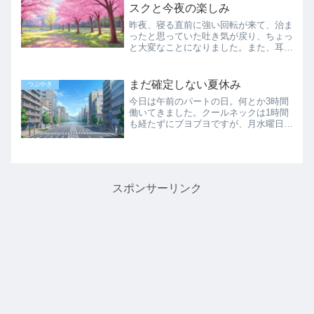
きましたが。でも、血中脂...
スクと今夜の楽しみ
昨夜、寝る直前に強い回転が来て、治ま
ったと思っていた吐き気が戻り、ちょっ
と大変なことになりました。また、耳石
が動いたのでしょうか。初日ほどひどく
はないのですが、今日は念のため右を向
いて布団に入っていました。やはり今年
まだ確定しない夏休み
つぶやき
の桜は諦めなければならな...
今日は午前のパートの日。何とか3時間
働いてきました。クールネックは1時間
も経たずにブヨブヨですが、月水曜日は
まだ比較的元気です。昨日は3時間パソ
コンに向かっても、全く頭が回らず（も
う無理かも…）などと思いながら、日付
が変わる直前に、何とか更...
スポンサーリンク