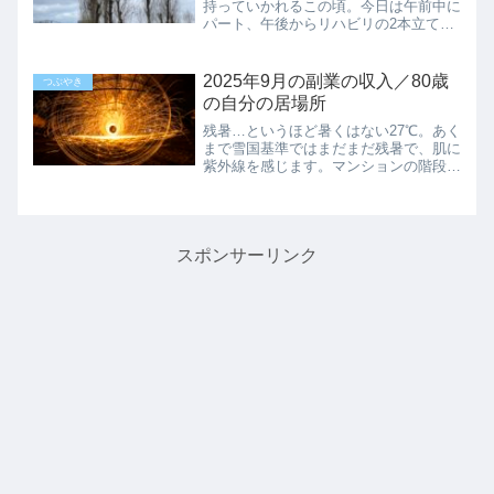
持っていかれるこの頃。今日は午前中に
パート、午後からリハビリの2本立て。
なかなか厳しいスケジュールでした。普
段、月水金はリハビリの予約を取らない
のですが、２月は大雪のせいでリハビリ
2025年9月の副業の収入／80歳
つぶやき
に来られなかった患者さん...
の自分の居場所
残暑…というほど暑くはない27℃。あく
まで雪国基準ではまだまだ残暑で、肌に
紫外線を感じます。マンションの階段を
下りると玄関マットが見当たらず、裏手
から何か物を広げるような物音。（もし
明後日採用されたら、そういう仕事もあ
るかもしれない）そんな...
スポンサーリンク