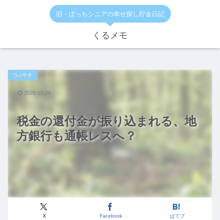
旧・ぼっちシニアの幸せ探し貯金日記
くるメモ
つぶやき
2026.03.29
税金の還付金が振り込まれる、地
方銀行も通帳レスへ？
X
Facebook
はてブ