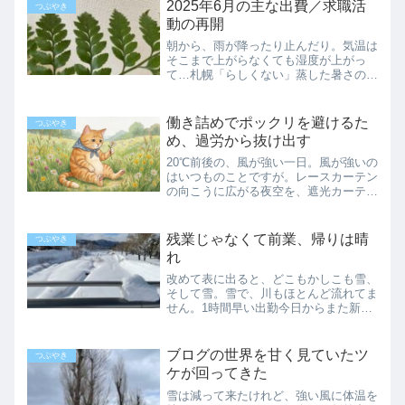
熊本の地震、そしてイオンモール熊本の
2025年6月の主な出費／求職活
つぶやき
爆発事故の映像をあちこち...
動の再開
朝から、雨が降ったり止んだり。気温は
そこまで上がらなくても湿度が上がっ
て…札幌「らしくない」蒸した暑さの一
日でした。何やかんやで、今年もあっと
いう間に半分が終了。だけど今年ほど何
も出来なかった、充実感の無い年は近年
働き詰めでポックリを避けるた
つぶやき
ありません。残り半年で、ど...
め、過労から抜け出す
20℃前後の、風が強い一日。風が強いの
はいつものことですが。レースカーテン
の向こうに広がる夜空を、遮光カーテン
で遮って、鍋にお湯を沸かす夜です。身
体の過労は心にもダメージがある仕事か
ら帰って、あれをやろう、これをやろう
残業じゃなくて前業、帰りは晴
つぶやき
と、いつも思っているけ...
れ
改めて表に出ると、どこもかしこも雪、
そして雪。雪で、川もほとんど流れてま
せん。1時間早い出勤今日からまた新た
な1週間が始まりました。普段は8時出
勤の仕事が、今日は7時から。しかも雪
の空模様です。いつもの通勤路の雪がほ
ブログの世界を甘く見ていたツ
つぶやき
とんど片付いてない雰囲気...
ケが回ってきた
雪は減って来たけれど、強い風に体温を