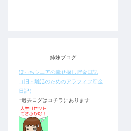
姉妹ブログ
ぼっちシニアの幸せ探し貯金日記
（旧・離活のためのアラフィフ貯金
日記）
↑過去ログはコチラにあります