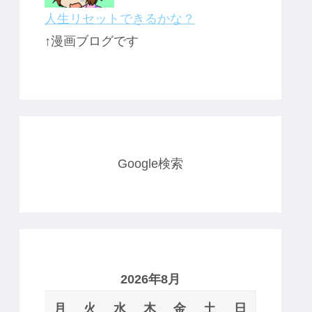
人生リセットできるかな？
↑漫画ブログです
Google検索
2026年8月
月
火
水
木
金
土
日