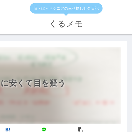
旧・ぼっちシニアの幸せ探し貯金日記
くるメモ
りに安くて目を疑う