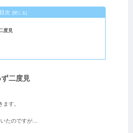
目次
二度見
わず二度見
きます。
ていたのですが…