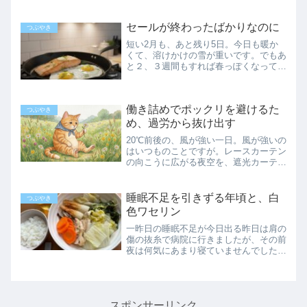
た。5年前なら借りれた部屋が今は難し
い先週、不動産のサイトを見ていて、今
セールが終わったばかりなのに
住んでいる場所からそれほ...
つぶやき
短い2月も、あと残り5日。今日も暖か
くて、溶けかけの雪が重いです。でもあ
と２、３週間もすれば春っぽくなってく
るはず。あくまで順調にいけば、です
が…春になったら、定期点検サインの
88が出っぱなしだった灯油ヒーターの
働き詰めでポックリを避けるた
点検に来てもらわないと。今年...
つぶやき
め、過労から抜け出す
20℃前後の、風が強い一日。風が強いの
はいつものことですが。レースカーテン
の向こうに広がる夜空を、遮光カーテン
で遮って、鍋にお湯を沸かす夜です。身
体の過労は心にもダメージがある仕事か
ら帰って、あれをやろう、これをやろう
睡眠不足を引きずる年頃と、白
つぶやき
と、いつも思っているけ...
色ワセリン
一昨日の睡眠不足が今日出る昨日は肩の
傷の抜糸で病院に行きましたが、その前
夜は何気にあまり寝ていませんでした。
全身麻酔で手術をする前の日もあまり眠
れなかったけれど、それはさすがに緊張
するので仕方がありません。でも抜糸な
ら大したことはないし、む...
スポンサーリンク