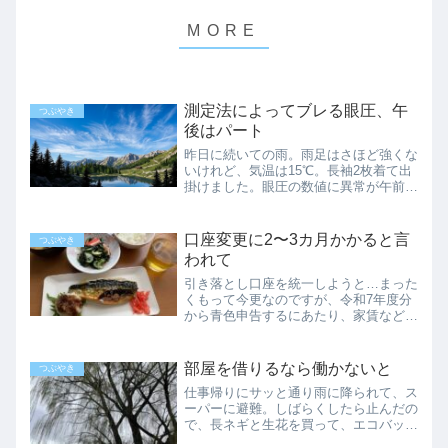
測定法によってブレる眼圧、午
つぶやき
後はパート
昨日に続いての雨。雨足はさほど強くな
いけれど、気温は15℃。長袖2枚着て出
掛けました。眼圧の数値に異常が午前中
は眼科に行って、視力と眼圧の検査をし
てきました。視力検査は右0.08 左0.06
と、なぜか両目とも僅かに視力が上昇。
口座変更に2〜3カ月かかると言
つぶやき
特に左が0.0...
われて
引き落とし口座を統一しようと…まった
くもって今更なのですが、令和7年度分
から青色申告するにあたり、家賃などを
引き落す口座を一つの銀行にまとめるこ
とにしました。まずはガスと灯油をまと
めて扱う業者さんに電話したところ…
部屋を借りるなら働かないと
つぶやき
「口座変更の書類を書いて受...
仕事帰りにサッと通り雨に降られて、ス
ーパーに避難。しばらくしたら止んだの
で、長ネギと生花を買って、エコバッグ
からはみ出させながら持ち帰って来まし