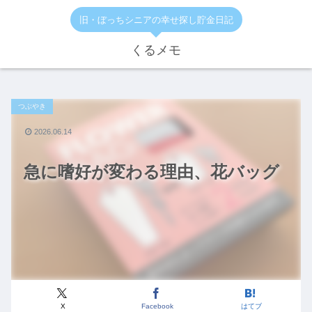
旧・ぼっちシニアの幸せ探し貯金日記
くるメモ
つぶやき
2026.06.14
急に嗜好が変わる理由、花バッグ
X
Facebook
はてブ