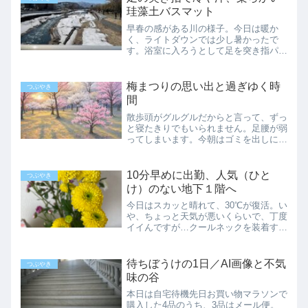
せ。日時を予約しないとい...
珪藻土バスマット
早春の感がある川の様子。今日は暖か
く、ライトダウンでは少し暑かったで
す。浴室に入ろうとして足を突き指パー
トから帰って、昼ご飯を食べて一休み、
そしてシャワー。月水金の日課です。今
日もいつも通りに浴室に入ろうとして、
梅まつりの思い出と過ぎゆく時
つぶやき
小さく蹴つまずいて、お風呂の...
間
散歩頭がグルグルだからと言って、ずっ
と寝たきりでもいられません。足腰が弱
ってしまいます。今朝はゴミを出しに行
って、ついでに少し近所を歩いてきまし
た。歩いたと言っても100m程度、本当
に少し。周辺にはマンションとか事務所
10分早めに出勤、人気（ひと
つぶやき
しかなくて、視界が殺風...
け）のない地下１階へ
今日はスカッと晴れて、30℃が復活。い
や、ちょっと天気が悪いくらいで、丁度
イイんですが…クールネックを装着する
も全身滝汗、仕事が終わる頃にはフラフ
ラに…一応水の代わりにOS1（アップル
味）を持って行ったのですが、気持ち程
待ちぼうけの1日／AI画像と不気
つぶやき
度の効果でしたね。地...
味の谷
本日は自宅待機先日お買い物マラソンで
購入した4品のうち、3品はメール便。