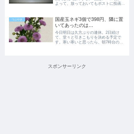
よって、放っておいてもポストに投函さ
れます。しかし、ガラス瓶に入ったアリ
ナミンAだけは郵便受けに入らないの
で、普通の宅配便。お買い物マラソンや
国産玉ネギ3個で398円、隣に置
つぶやき
スーパーセールを利用した時...
いてあったのは…
今日明日は久方ぶりの連休。2日続け
て、堂々と引きこもりを決める予定で
す。寒い寒いと思ったら、朝7時台の気
温がマイナス11.5℃。土曜出社の社員さ
んはシニアの男性としか聞いてないけれ
ど、病み上がりにこれは厳しいのでは…
当分の間はこの寒さが続き...
スポンサーリンク