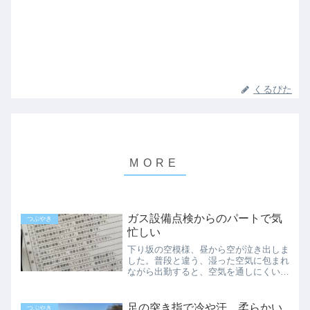
くるぴた
ガス設備点検からのパートで気
つぶやき
忙しい
下り坂の空模様、昼から空が泣き出しま
した。普段と違う、湿った空気に包まれ
ながら出勤すると、空気を通しにくい化
繊の制服が時間と共に汗で張り付いてき
ます。ガス設備の点検が入った以前ポス
トに入っていたガス設備の点検のお知ら
足の突き指で冷や汗、柔らかい
つぶやき