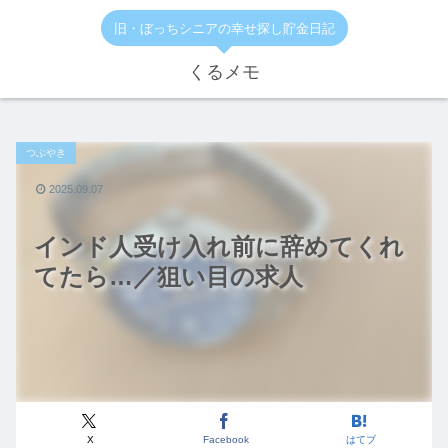
旧・ぼっちシニアの幸せ探し貯金日記
くるメモ
つぶやき
2025.09.07
インド人受け入れ前に辞めてくれ
てたら…／狙い目の求人
X
Facebook
はてブ