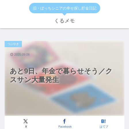
旧・ぼっちシニアの幸せ探し貯金日記
くるメモ
つぶやき
2025.09.06
あと9日、年金で暮らせそう／ク
スサン大量発生
X
Facebook
はてブ