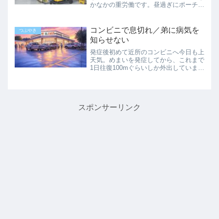
かなかの重労働です。昼過ぎにポーチを
掃きに出たら、急に雨がぱらりと降っ
て、すぐに止みました。しかしポーチに
は枯葉や何かの種が湿って、地面に張り
コンビニで息切れ／弟に病気を
つぶやき
付いており「自然にしてやら...
知らせない
発症後初めて近所のコンビニへ今日も上
天気。めまいを発症してから、これまで
1日往復100mぐらいしか外出していませ
んでしたが…今日は思い切って遠出して
きました。家から1番近いコンビニで片
道300m、往復600m。ちょっと前まで、
ごく普通に歩い...
スポンサーリンク