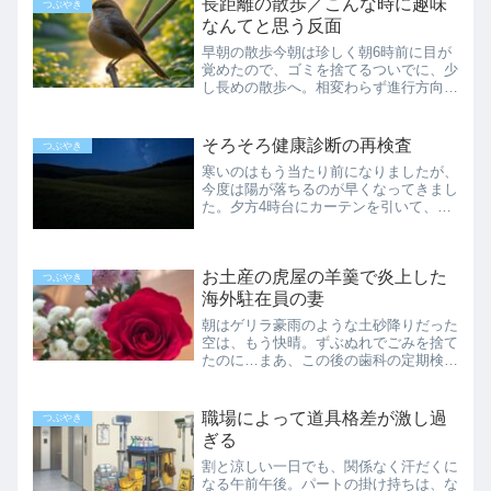
長距離の散歩／こんな時に趣味
乙種第4類…略して乙四の...
つぶやき
なんてと思う反面
早朝の散歩今朝は珍しく朝6時前に目が
覚めたので、ゴミを捨てるついでに、少
し長めの散歩へ。相変わらず進行方向が
微妙に斜めになっているけれど、早朝の
人の少ない時間帯は人目が気にならなく
て歩きやすいです。小さな公園の桜の見
そろそろ健康診断の再検査
つぶやき
頃は終わってしまった様子...
寒いのはもう当たり前になりましたが、
今度は陽が落ちるのが早くなってきまし
た。夕方4時台にカーテンを引いて、部
屋の灯りを点けます。こんな時間にどう
かと思いながらも、そのままでは暗すぎ
て何の作業もできないので…最近、時代
お土産の虎屋の羊羹で炎上した
の移り変わりを肌で感じま...
つぶやき
海外駐在員の妻
朝はゲリラ豪雨のような土砂降りだった
空は、もう快晴。ずぶぬれでごみを捨て
たのに…まあ、この後の歯科の定期検診
は、すっきりと出掛けられるでしょう。
毎回クリーニングが痛くて苦手なのです
が、現時点で治療が必要な箇所はないは
職場によって道具格差が激し過
つぶやき
ず。気楽に行ってきます。...
ぎる
割と涼しい一日でも、関係なく汗だくに
なる午前午後。パートの掛け持ちは、な