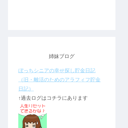
姉妹ブログ
ぼっちシニアの幸せ探し貯金日記
（旧・離活のためのアラフィフ貯金
日記）
↑過去ログはコチラにあります