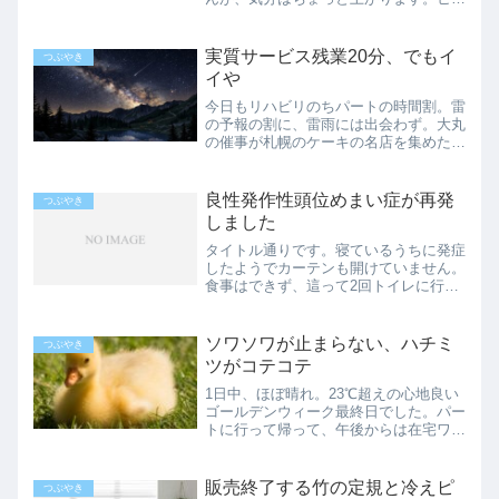
トテックではない、普通のババシャツを
中に1枚着て出かけました。平熱が
35.8℃になったので、ゆるく寒さ対策を
実質サービス残業20分、でもイ
つぶやき
しながら日々を乗り切る所...
イや
今日もリハビリのちパートの時間割。雷
の予報の割に、雷雨には出会わず。大丸
の催事が札幌のケーキの名店を集めたよ
うな企画で、一度行きたいなと思いなが
ら、なかなか行けないままです。今は毎
日体力を使っているので、多少糖分を摂
良性発作性頭位めまい症が再発
つぶやき
っても許されるはずなので...
しました
タイトル通りです。寝ているうちに発症
したようでカーテンも開けていません。
食事はできず、這って2回トイレに行っ
ただけです。返事ができないのでメール
等はお控え下さい。
ソワソワが止まらない、ハチミ
つぶやき
ツがコテコテ
1日中、ほぼ晴れ。23℃超えの心地良い
ゴールデンウィーク最終日でした。パー
トに行って帰って、午後からは在宅ワー
ク。日課はいつもと同じだけれど、人の
少ない朝の道を歩くと、わずかな変化が
気分を変えてくれます。↑のアヒルは10
販売終了する竹の定規と冷えピ
つぶやき