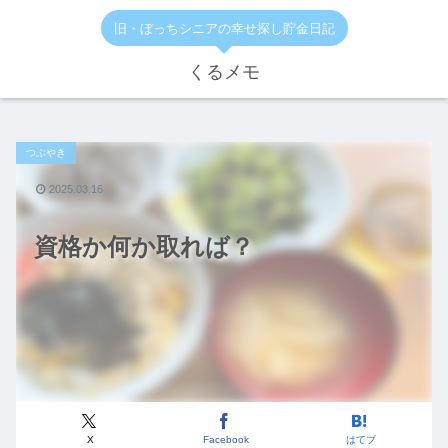
旧・ぼっちシニアの幸せ探し貯金日記
くるメモ
つぶやき
2025.03.16
資格か何か取れば？
X
Facebook
はてブ