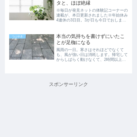
年くらい前に保存した...
タと、ほぼ絶縁
※毎日が発見ネットの体験記コーナーの
連載が、本日更新されました※年始休み
4連休の3日目。3が日も今日でおしま
い。年明け辺りから雪が降り続いて、年
明け初出勤の残業がほぼ決定です。どう
かすると1時間くらい残業するんじゃな
本当の気持ちを書けずにいたこ
つぶやき
いでしょうか。いや～、こ...
とが足枷になる
風雨の一日。寒さはそれほどでなくて
も、風が強い日は消耗します。帰宅して
からしばらく動けなくて、2時間以上寝
ていました。寝るとエンジンがかかりに
くくなり、諸々をひきずったまま迎える
夕方。焦りばかりが残っていますが、こ
れから一つ一つ片付けていき...
スポンサーリンク