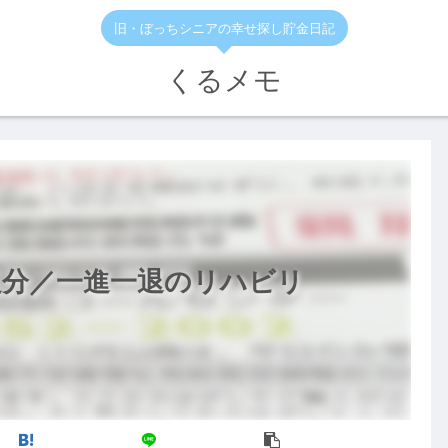
旧・ぼっちシニアの幸せ探し貯金日記
くるメモ
足分／一進一退のリハビリ