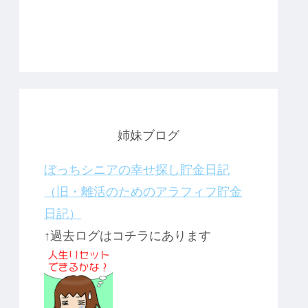
姉妹ブログ
ぼっちシニアの幸せ探し貯金日記
（旧・離活のためのアラフィフ貯金
日記）
↑過去ログはコチラにあります