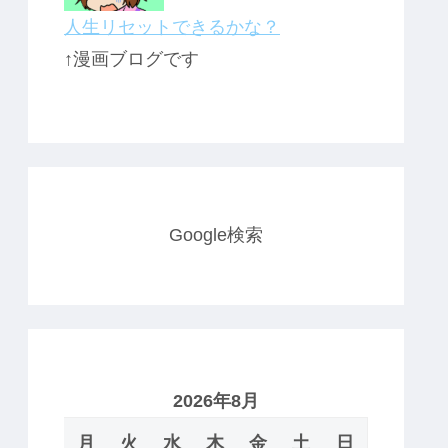
人生リセットできるかな？
↑漫画ブログです
Google検索
2026年8月
月
火
水
木
金
土
日