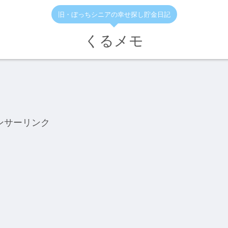
旧・ぼっちシニアの幸せ探し貯金日記
くるメモ
ンサーリンク