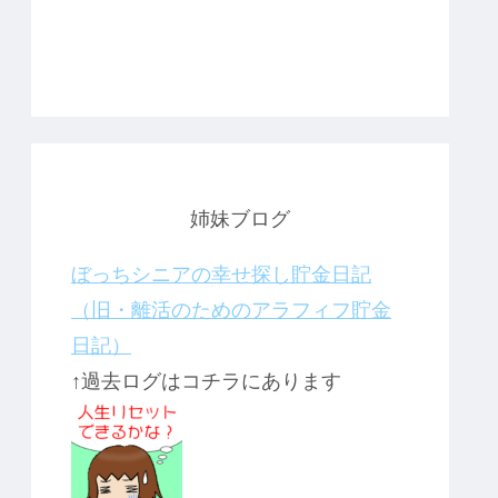
姉妹ブログ
ぼっちシニアの幸せ探し貯金日記
（旧・離活のためのアラフィフ貯金
日記）
↑過去ログはコチラにあります