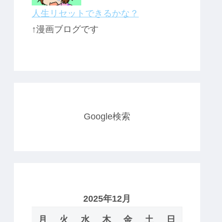
人生リセットできるかな？
↑漫画ブログです
Google検索
2025年12月
月
火
水
木
金
土
日