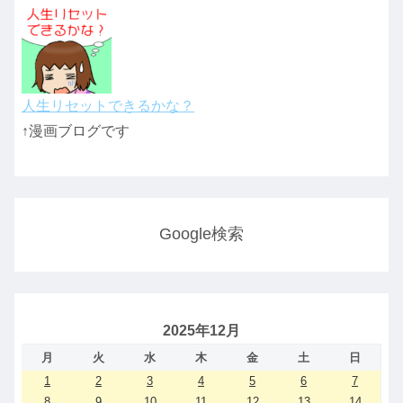
人生リセットできるかな？
↑漫画ブログです
Google検索
2025年12月
月
火
水
木
金
土
日
1
2
3
4
5
6
7
8
9
10
11
12
13
14