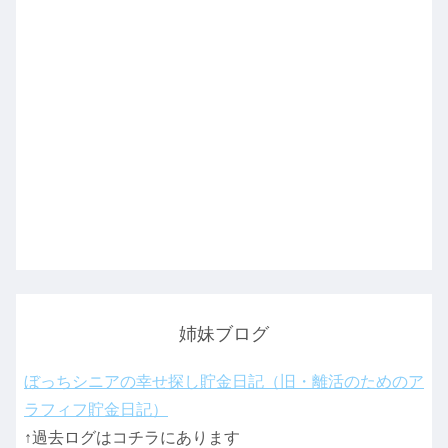
姉妹ブログ
ぼっちシニアの幸せ探し貯金日記（旧・離活のためのア
ラフィフ貯金日記）
↑過去ログはコチラにあります