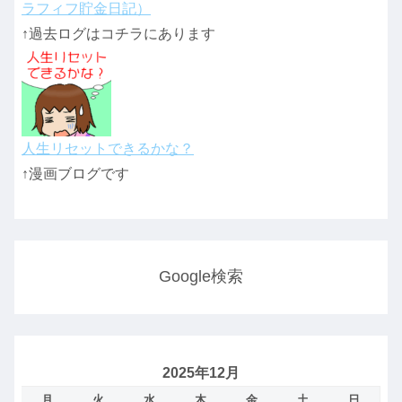
ラフィフ貯金日記）
↑過去ログはコチラにあります
人生リセットできるかな？
↑漫画ブログです
Google検索
2025年12月
月
火
水
木
金
土
日