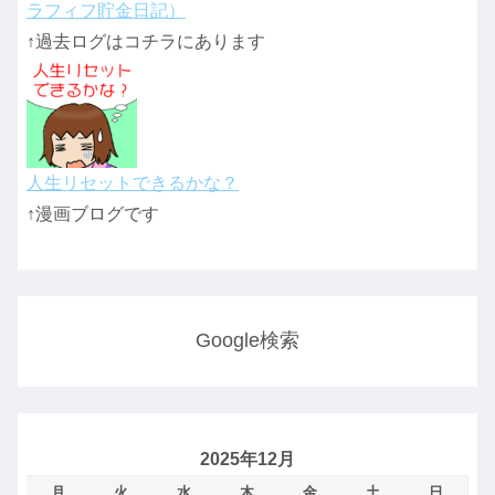
ラフィフ貯金日記）
↑過去ログはコチラにあります
人生リセットできるかな？
↑漫画ブログです
Google検索
2025年12月
月
火
水
木
金
土
日