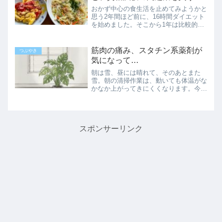
おかず中心の食生活を止めてみようかと
思う2年間ほど前に、16時間ダイエット
を始めました。そこから1年は比較的順
調に体重を減らしてきたのですが…もう
1年近く停滞期が続いています。そし
て、健康診断で再検査の項目が3つも出
筋肉の痛み、スタチン系薬剤が
つぶやき
て、特に血中のLDLコレ...
気になって…
朝は雪、昼には晴れて、そのあとまた
雪。朝の清掃作業は、動いても体温がな
かなか上がってきにくくなります。今日
はマイナス5℃なのでまだまだですが、
金曜日はマイナス10℃らしいので、使い
捨てカイロを補充しました。もう火木土
さんは昨日から出勤してな...
スポンサーリンク