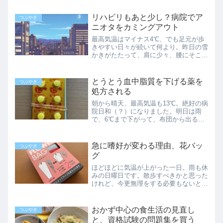
リしてきました。久々に会った理学療法
士さんが、痩せて髪型も変わっていたの
リハビリもあと少し？病院でア
で、一瞬あれっ？と思...
つぶやき
ニオタをカミングアウト
最高気温はマイナス4℃、でも足元が歩
きやすい日々が続いて何より。昨日の雪
かきがたたって、肩に少々、腰にそこそ
この痛みが残ってしまいましたが、予約
通りリハビリに行ってきました。リハビ
リに通って半年…左肩の調子が悪くなっ
とうとう血中脂質を下げる薬を
つぶやき
てからずいぶん経ちます。...
処方される
朝から晴天、最高気温も13℃。絶好の病
院日和（？）になりました。明日は雨
で、6℃まで下がって、布団から出るの
が辛そうですが、仕事なら何とか起きら
れます。病院は予約以外だと、行くのが
億劫になってしまうので…今日、踏ん切
急に嗜好が変わる理由、花バッ
つぶやき
りがついて良かったです。...
グ
ほどほどに気温が上がった一日。雨も休
みの日曜日です。散歩すべきかと思った
けれど、今更無理をする必要もないと気
付き、家で休養してました。ある日突然
ヨーグルトの限界値が来たここ2〜3
年、朝食や間食にプレーンヨーグルトを
おかず中心の食生活の見直し
つぶやき
食べていました。それが最近...
と、資格試験の問題集を買う