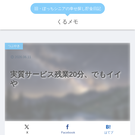
旧・ぼっちシニアの幸せ探し貯金日記
くるメモ
つぶやき
2026.06.11
実質サービス残業20分、でもイイ
や
X
Facebook
はてブ