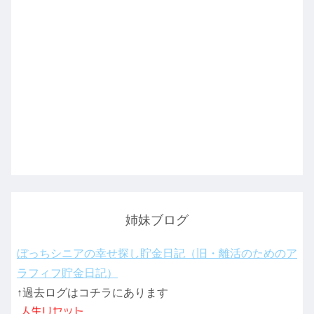
姉妹ブログ
ぼっちシニアの幸せ探し貯金日記（旧・離活のためのア
ラフィフ貯金日記）
↑過去ログはコチラにあります