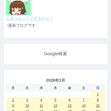
人生リセットできるかな？
↑漫画ブログです
Google検索
2026年3月
月
火
水
木
金
土
日
1
2
3
4
5
6
7
8
9
10
11
12
13
14
15