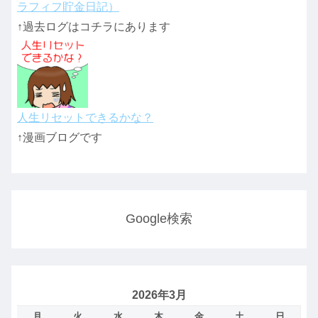
ラフィフ貯金日記）
↑過去ログはコチラにあります
人生リセットできるかな？
↑漫画ブログです
Google検索
2026年3月
月
火
水
木
金
土
日