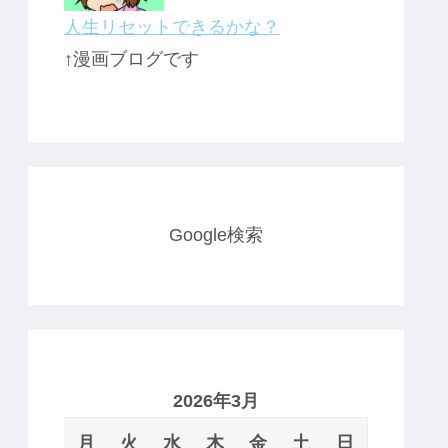
人生リセットできるかな？
↑漫画ブログです
Google検索
2026年3月
月
火
水
木
金
土
日