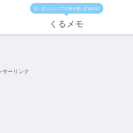
旧・ぼっちシニアの幸せ探し貯金日記
くるメモ
ンサーリンク