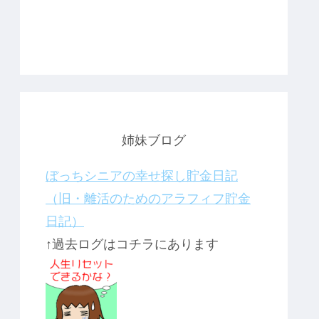
姉妹ブログ
ぼっちシニアの幸せ探し貯金日記
（旧・離活のためのアラフィフ貯金
日記）
↑過去ログはコチラにあります