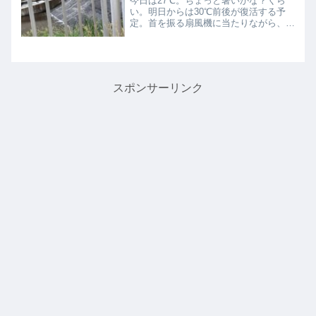
今日は27℃。ちょっと暑いかな？くら
い。明日からは30℃前後が復活する予
定。首を振る扇風機に当たりながら、片
付け物をしています。右目の緑内障の症
状が進んで、眼科で白く濁った目薬を処
方されてから、しばらく経ちます。最初
の頃は、目薬が木工用ボン...
スポンサーリンク