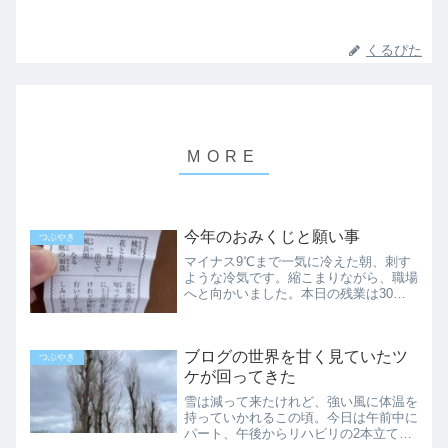
くるぴた
今年のおみくじと願い事
つぶやき
マイナス9℃まで一気に冷えた朝、刺す
ような冷気です。縮こまりながら、職場
へと向かいました。本日の残業は30分
くらい。大変ですが、時間が短いだけマ
シでした。火木土さんも無事に帰ってき
たようで、昨日は勤務していたとのこ
ブログの世界を甘く見ていたツ
と。この時期の弔事だから1...
つぶやき
ケが回ってきた
雪は減って来たけれど、強い風に体温を
持っていかれるこの頃。今日は午前中に
パート、午後からリハビリの2本立て。