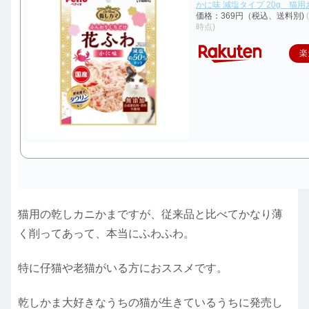
かに味 減塩タイプ 20g 猫
価格：369円（税込、送料別)
時点)
楽
猫用の乾しカニかまですが、従来品と比べてかなり薄
く削ってあって、本当にふわふわ。
特に仔猫や老猫がいる方におススメです。
乾しかま大好きなうちの猫が生きているうちに発売し