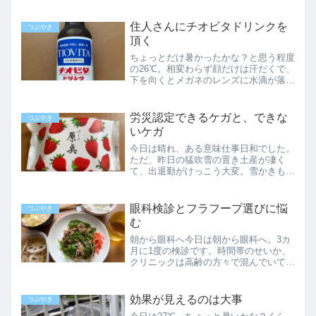
なかなか厳しいスケジュールでした。普
段、月水金はリハビリの予約を取らない
のですが、２月は大雪のせいでリハビリ
住人さんにチオビタドリンクを
つぶやき
に来られなかった患者さん...
頂く
ちょっとだけ暑かったかな？と思う程度
の26℃。相変わらず顔だけは汗だくで、
下を向くとメガネのレンズに水滴が落ち
てきます。メガネはイイけど、拭き上げ
た床にもたまに汗が落ちるので、慌てて
拭き取ったり。いや、でも夏はまだイイ
労災認定できるケガと、できな
つぶやき
のです。雪の季節の清掃...
いケガ
今日は晴れ、ある意味仕事日和でした。
ただ、昨日の猛吹雪の置き土産が凄く
て、出退勤がけっこう大変。雪かきも時
間内に片付けられるだけ片付ける形。あ
とは通常の掃除に戻りました。はなから
諦めてた労災昨日、転倒の件は労災では
眼科検診とフラフープ選びに悩
つぶやき
ないのか聞いて下さった方が...
む
朝から眼科へ今日は朝から眼科へ。3カ
月に1度の検診です。時間帯のせいか、
クリニックは高齢の方々で混んでいて、
待合室の椅子も、コートを掛けるハンガ
ーも足りてませんでした。予約していた
けれど１時間以上待って、ようやく順番
効果が見えるのは大事
つぶやき
が回ってきました。診察は...