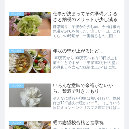
仕事が決まってその準備／ふる
つぶやき
さと納税のメリットが少し減る
ほぼ曇り、午後から少し雨。今日は最高
気温が24℃を切った、涼しい一日。これ
くらいの時期が、一番着るものに困った
りもします。あまり手持ちのない5分
袖、7分袖の服を、とりあえずクロゼッ
トの手前の方に出してみました。出した
年収の壁が上がるけど…
つぶやき
途端に、カッと暑くなった...
103万円から160万円へもう10日以上も
前のことですが、「年収103万円の壁」
の見直しを含んだ税制改正が4日に衆議
院を通過したそうです。現行では基礎控
除が48万円、給与所得控除が55万円だ
ったのが新制度では基礎控除95万円、
いろんな意味で余裕がないか
給与所得が65...
つぶやき
ら、禁酒で引きこもり
そんなに晴れた印象は無いけれど、気付
けば12℃越えの暖かい一日。（こういう
日にミュンヘンクリスマス市に行けばよ
かったんだな）と思いながら、そんな時
間はなくて。いつ行けるかも分からない
イベントに思いを馳せます。コスパとタ
甥の志望校合格と進学祝
つぶやき
イパと両方と特設サイト...