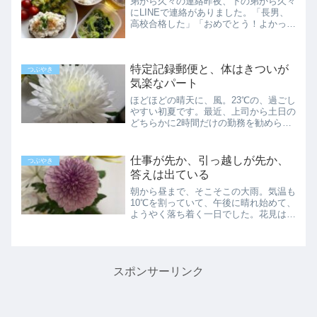
弟から久々の連絡昨夜、下の弟から久々
にLINEで連絡がありました。「長男、
高校合格した」「おめでとう！よかった
ね」「頑張ってたから受かってホッとし
たわ」「どこの高校？」「〇〇高校」
「すごい、本当に頑張ったね」「父親に
特定記録郵便と、体はきついが
似なくて良かったわ」「い...
つぶやき
気楽なパート
ほどほどの晴天に、風。23℃の、過ごし
やすい初夏です。最近、上司から土日の
どちらかに2時間だけの勤務を勧められ
ることがありますが、片道40分かかる
場所なので、お断りしています。さすが
にボランティアではないので…再び郵便
仕事が先か、引っ越しが先か、
つぶやき
局へ会社用と用の書類を...
答えは出ている
朝から昼まで、そこそこの大雨。気温も
10℃を割っていて、午後に晴れ始めて、
ようやく落ち着く一日でした。花見は日
延べして、ガスレンジを持ち上げて掃除
しました。引っ越しより、まずは仕事引
っ越しが先か、仕事探しが先か。本当だ
ったら新たな住まいを決...
スポンサーリンク