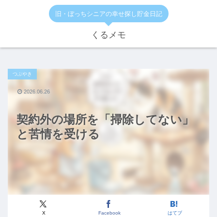
旧・ぼっちシニアの幸せ探し貯金日記
くるメモ
つぶやき
2026.06.26
契約外の場所を「掃除してない」
と苦情を受ける
X
Facebook
はてブ