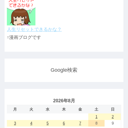
人生リセットできるかな？
↑漫画ブログです
Google検索
2026年8月
月
火
水
木
金
土
日
1
2
3
4
5
6
7
8
9