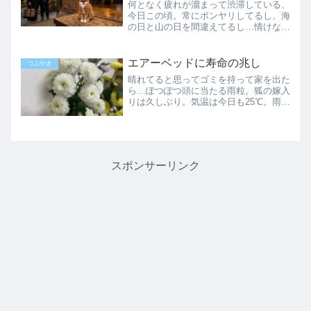
何となく疲れが溜まって渋滞している、
今日この頃。常にボンヤリしてるし、海
の日と山の日を間違えてるし…情けない
けれど、もう少し余裕ができれば改善す
るのでしょうか。それともこんな感じ
で、歳を取っていくのでしょうか。結構
エアーベッドに寿命の兆し
つぶやき
長い夏休み早めに昼ご飯を食...
晴れてると思ってゴミを持って家を出た
ら…ぽつぽつ頭に当たる雨粒。狐の嫁入
りは久しぶり。気温は今日も25℃。雨さ
えなければ過ごし易い日々です。パンク
寸前のエアーベッドこれまで1年と5カ
月愛用してきたエアーベッド。残念なが
ら、そろそろ寿命が近そ...
スポンサーリンク