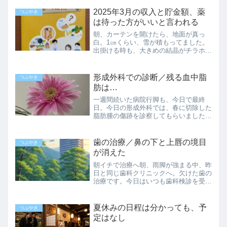
パンに詰まったレジ袋を両手に提げて帰
宅。パートの後に買物をして帰ることも
2025年3月の収入と貯金額、薬
つぶやき
あるけれど、重い物をドッ...
は待った方がいいと言われる
朝、カーテンを開けたら、地面が真っ
白。1㎝くらい、雪が積もってました。
出掛ける時も、大きめの結晶がチラホラ
舞っていて、通りすがる人達も分厚いコ
ートを着ています。でも、さすがにこれ
で最後と思いたい…3月も今日で終わり
形成外科での診断／残る血中脂
つぶやき
なのですから。3月の収入と...
肪は…
一週間続いた病院行脚も、今日で最終
日。今日の形成外科では、春に切除した
脂肪腫の傷跡を診察してもらいました。
昨日は予約の電話が繋がらず、予約なし
での来院。待ち時間が長くなるのは致し
方なし、です。スマホを見たり、売店に
歯の治療／鼻の下と上唇の境目
つぶやき
お茶を買いに行ったりしても...
が消えた
朝イチで治療へ朝、雨脚が強まる中、昨
日と同じ歯科クリニックへ。欠けた歯の
治療です。今日はいつも歯科検診を受け
る時とは違うエリアに通されました。型
の新しい診察台に腰を掛けると、否が応
にも緊張してきます。目の前に大きいモ
夏休みの日程は分かっても、予
つぶやき
ニターがあり、患部のレン...
定はなし