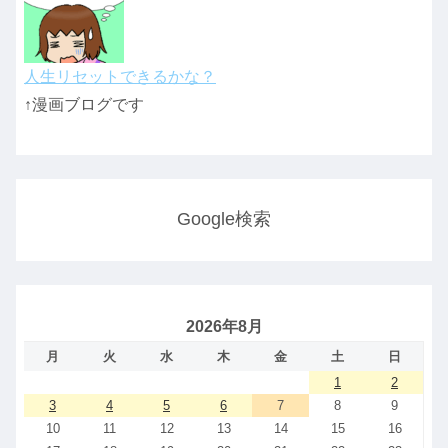
人生リセットできるかな？
↑漫画ブログです
Google検索
2026年8月
月
火
水
木
金
土
日
1
2
3
4
5
6
7
8
9
10
11
12
13
14
15
16