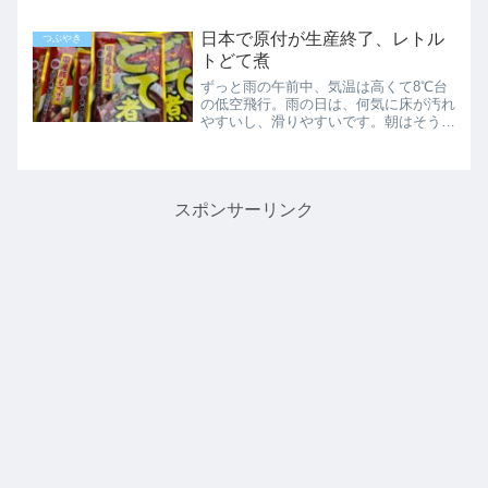
ちする花を買ってきました。大輪の花は
しばらく買わない方向で。待ちぼうけ今
日本で原付が生産終了、レトル
つぶやき
日は郵便も来ず、電話もか...
トどて煮
ずっと雨の午前中、気温は高くて8℃台
の低空飛行。雨の日は、何気に床が汚れ
やすいし、滑りやすいです。朝はそうで
もないけれど、出掛けた人が帰ってきた
時に汚れます。明日の当番の人はちょっ
と少し大変かもしれません。まだ玄関に
落ち葉も入ってきますし。...
スポンサーリンク