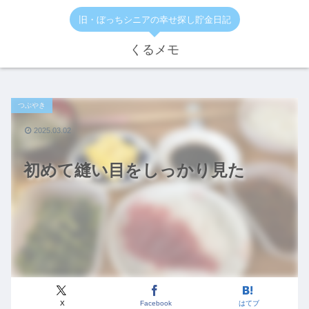
旧・ぼっちシニアの幸せ探し貯金日記
くるメモ
つぶやき
2025.03.02
初めて縫い目をしっかり見た
X
Facebook
はてブ