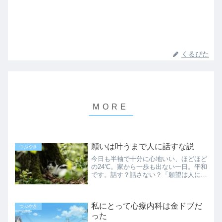
くるぴた
願いは叶うまで人に話すな説
つぶやき
今日も半袖で十分に心地いい、ほどほど
の24℃。家から一歩も出ない一日。平和
です。話す？話さない？「願望は人に話
すと叶う説」「願望を人に話すと叶わな
い説」昔からどちらも聞いたことがあり
ます。私の場合、あくまで個人的な体感
私にとって心療内科は金ドブだ
だと、話すと叶わないこ...
つぶやき
った