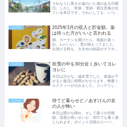
それなりに寒さが遠のいた感のある日曜
日。しかし、乾燥・雪崩・霜注意報が出
ている本日です。それにしても、いつの
間に『霜注意報』などというものが発令
されるようになったのでしょう。農家の
方々向けなのでしょうが、時代に乗り遅
2025年3月の収入と貯金額、薬
つぶやき
れたらそれっきりにしてい...
は待った方がいいと言われる
朝、カーテンを開けたら、地面が真っ
白。1㎝くらい、雪が積もってました。
出掛ける時も、大きめの結晶がチラホラ
舞っていて、通りすがる人達も分厚いコ
ートを着ています。でも、さすがにこれ
で最後と思いたい…3月も今日で終わり
吹雪の中を30分近く歩いてヨレ
つぶやき
なのですから。3月の収入と...
ヨレに
今日は日がな、猛吹雪でした。体温が下
がると復活に時間がかかります。蜂蜜ミ
ルクティーが沁みました。コッテリした
ラーメンを食べたくて仕方がありません
が、そちらは我慢です。バスに乗り遅れ
て…今日、午前中にリハビリがあったの
待てど暮らせど／あすけんの女
つぶやき
ですが、いつも遅れるバス...
の人が怖い
本日は雨のち晴れ、そして曇りの空模
様。湿度が高いせいか、30℃でも暑く感
じられます。ポイント10倍のスーパー
に行って、菊やカーネーション等の長持