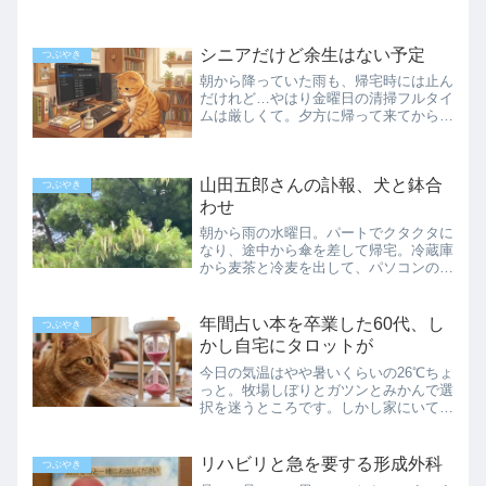
シニアだけど余生はない予定
つぶやき
朝から降っていた雨も、帰宅時には止ん
だけれど…やはり金曜日の清掃フルタイ
ムは厳しくて。夕方に帰って来てから、
ずっと起き上がれません。それでも、夏
布団を適当に畳んで足枕にしたら、ちょ
っと楽になった気がします。扇風機を回
山田五郎さんの訃報、犬と鉢合
しながらだと麦茶が冷たす...
つぶやき
わせ
朝から雨の水曜日。パートでクタクタに
なり、途中から傘を差して帰宅。冷蔵庫
から麦茶と冷麦を出して、パソコンの前
に並べYouTubeを立ち上げたら…訃報山
田五郎さんの動画が上がっていました。
御本人じゃない人が喋っています。あ
年間占い本を卒業した60代、し
つぶやき
あ、とうとうこの日が...
かし自宅にタロットが
今日の気温はやや暑いくらいの26℃ちょ
っと。牧場しぼりとガツンとみかんで選
択を迷うところです。しかし家にいて窓
を開けてると、大して汗もかかないんだ
なぁ…仕事の時はメガネのレンズに汗が
落ちて、視界が歪むくらいの滝汗なの
リハビリと急を要する形成外科
つぶやき
に。家にいるとマスクをし...