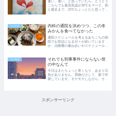
暑い、暑い、と思っていたら、とうとう
こちらでも最高気温が30℃をマーク。割
と最近まで、20℃ちょっとだと思ってい
たのに…朝から整形外科に行き、リハビ
リしてきました。久々に会った理学療法
士さんが、痩せて髪型も変わっていたの
内科の通院を決めつつ、この冬
で、一瞬あれっ？と思...
つぶやき
みかんを食べてなかった
通院スケジュールを考えるあちこちの病
院でお世話になる日々が続いています
が…治療費の兼ね合いやスケジュールの
都合で、今後どこに行くか考えていまし
た。まず、脂肪腫の件はこれで一旦ケリ
がついたと見ていいでしょう。切った痛
それでも刑事事件にならない世
つぶやき
みはあるけれど、神経が押さ...
の中なんて
今日はまたちょっと寒くなり、あまり元
気がありません。買物だけして、家で作
業しています。モヤモヤしながら、それ
でも一日は過ぎていくものです。こんな
ことがあっていいのか…マンガワンとい
う小学館の漫画アプリで起こった問題を
ネットで知って、暗い気分...
スポンサーリンク