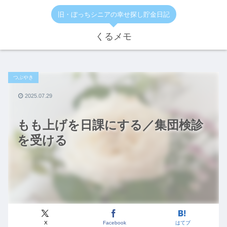
旧・ぼっちシニアの幸せ探し貯金日記
くるメモ
つぶやき
2025.07.29
もも上げを日課にする／集団検診
を受ける
X
Facebook
はてブ