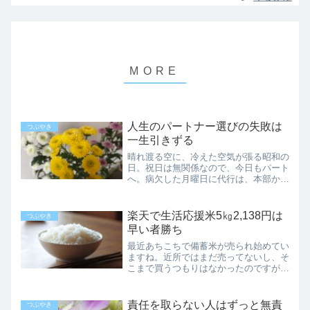
人生のパートナー選びの失敗は
つぶやき
一生引きずる
晴れ渡る空に、冷えた空気が張る昭和の
日。祝日は無関係なので、今日もパート
へ。病欠した月曜日に代行は、本部から
派遣された、会ったことのない派遣社員
さんだった模様。順路と最低限の手順さ
えわかれば、経験者なら大体こなせるシ
楽天で生活応援米5㎏2,138円は
つぶやき
ンプルな現場ゆえ、とくに...
早い者勝ち
最近あちこちで備蓄米が売られ始めてい
ますね。近所ではまだ売ってないし、そ
こまで買うつもりはなかったのですが…
ここに来て、ちょっと気が変わりまし
た。昼ごはんの時、楽天スーパーセール
もそろそろ終わりかなと、何気なくサイ
責任を取らない人はずっと無責
つぶやき