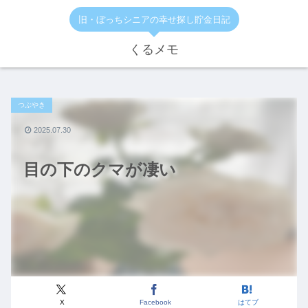
旧・ぼっちシニアの幸せ探し貯金日記
くるメモ
つぶやき
2025.07.30
目の下のクマが凄い
X
Facebook
はてブ