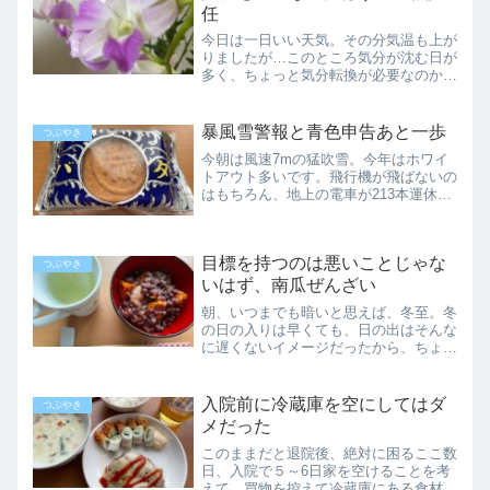
トを見たら、ここでも生活応...
任
今日は一日いい天気。その分気温も上が
りましたが…このところ気分が沈む日が
多く、ちょっと気分転換が必要なのかも
しれません。5万人のインド人3日ほど
前、こんなニュースを見てから、ずっと
モヤモヤしています。インドに民間投資
暴風雪警報と青色申告あと一歩
つぶやき
10兆円、ですか…インド...
今朝は風速7mの猛吹雪。今年はホワイ
トアウト多いです。飛行機が飛ばないの
はもちろん、地上の電車が213本運休
し、341校の学校が臨時休校するレベ
ル。パートは休みだけれど、こういう日
に限って青色申告の記帳指導の予約をし
目標を持つのは悪いことじゃな
ていました。家から出られ...
つぶやき
いはず、南瓜ぜんざい
朝、いつまでも暗いと思えば、冬至。冬
の日の入りは早くても、日の出はそんな
に遅くないイメージだったから、ちょっ
と面食らいました。雨天のせいでもある
のですが…積雪に雨が降りつける光景は
あまり好きになれません。雪には雪でな
入院前に冷蔵庫を空にしてはダ
つぶやき
いと。何歳からでも目標を...
メだった
このままだと退院後、絶対に困るここ数
日、入院で５～6日家を空けることを考
えて、買物を控えて冷蔵庫にある食材を