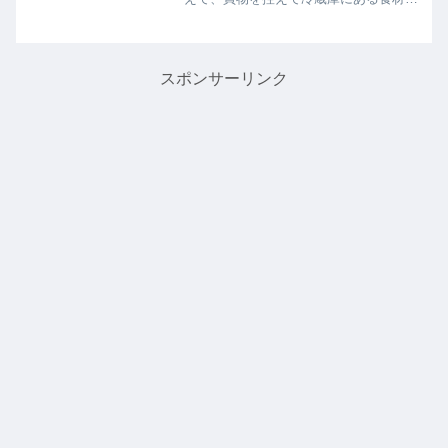
使い切るようにしていました。でも不意
に、それではダメだと気が付いたので
す。退院＝全快ではありません。病院で
お医者さんが診療したり、看...
スポンサーリンク